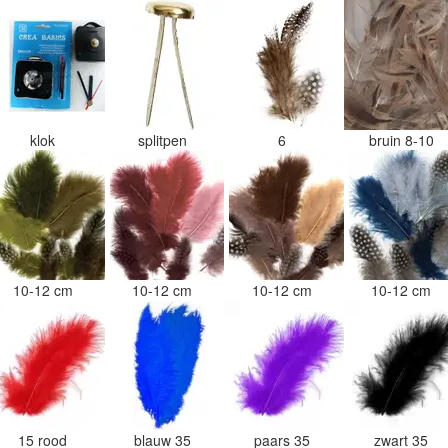
klok
splitpen
6
bruin 8-10
10-12 cm
10-12 cm
10-12 cm
10-12 cm
15 rood
blauw 35
paars 35
zwart 35