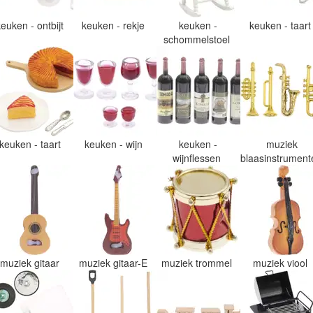
keuken - ontbijt
keuken - rekje
keuken -
keuken - taar
schommelstoel
keuken - taart
keuken - wijn
keuken -
muziek
wijnflessen
blaasinstrumen
muziek gitaar
muziek gitaar-E
muziek trommel
muziek viool