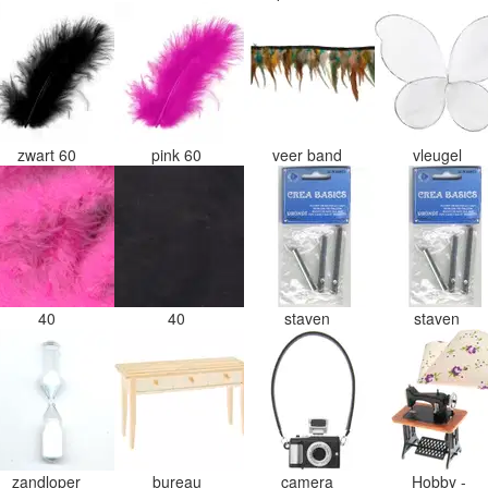
zwart 60
pink 60
veer band
vleugel
40
40
staven
staven
zandloper
bureau
camera
Hobby -