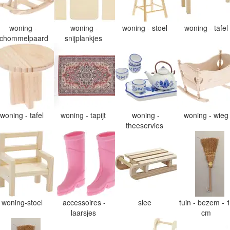
woning -
woning -
woning - stoel
woning - tafel
chommelpaard
snijplankjes
woning - tafel
woning - tapijt
woning -
woning - wie
theeservies
woning-stoel
accessoires -
slee
tuin - bezem - 
laarsjes
cm