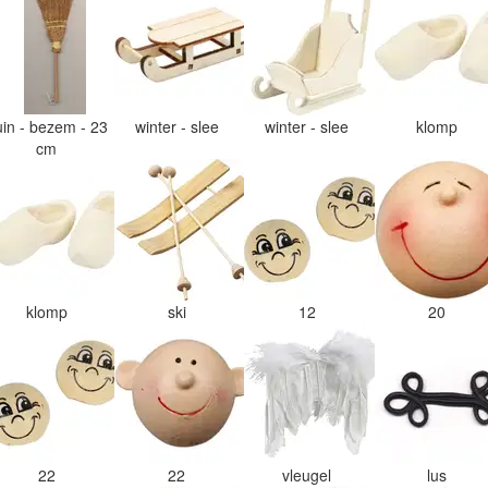
uin - bezem - 23
winter - slee
winter - slee
klomp
cm
klomp
ski
12
20
22
22
vleugel
lus