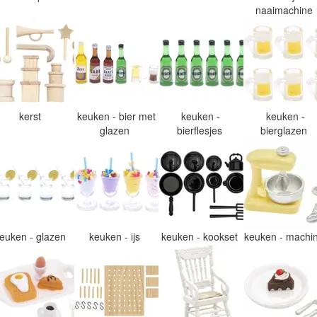
naaimachine
kerst
keuken - bier met
keuken -
keuken -
glazen
bierflesjes
bierglazen
euken - glazen
keuken - ijs
keuken - kookset
keuken - machi