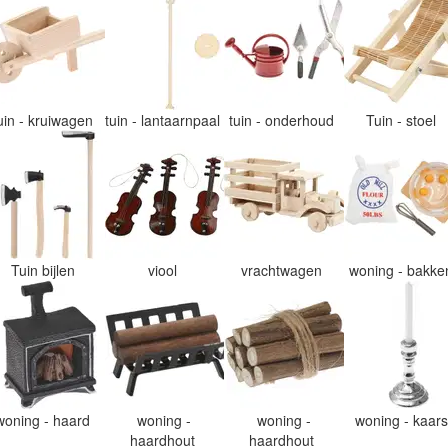
uin - kruiwagen
tuin - lantaarnpaal
tuin - onderhoud
Tuin - stoel
Tuin bijlen
viool
vrachtwagen
woning - bakk
woning - haard
woning -
woning -
woning - kaar
haardhout
haardhout