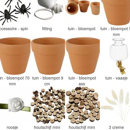
ccessoire - spin
fitting
tuin - bloempot
tuin - bloempot 
mm
uin - bloempot 70
tuin - bloempot 9
tuin - bloempot
tuin - vaasje
mm
cm
ass
roosje
houtschijf mini
houtschijf mini
3 creme