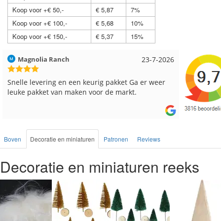
Koop voor +€ 50,-
€ 5,87
7%
Koop voor +€ 100,-
€ 5,68
10%
Koop voor +€ 150,-
€ 5,37
15%
Hilde uit Loyers
17-7-2026
Loes uit
Reeds meerdere keren breigaren en breinaalden
Snelle le
besteld, altijd heel tevreden over de service.
Boven
Decoratie en miniaturen
Patronen
Reviews
Decoratie en miniaturen reeks