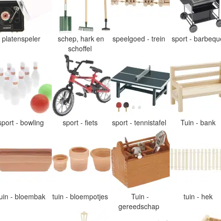
platenspeler
schep, hark en
speelgoed - trein
sport - barbeq
schoffel
sport - bowling
sport - fiets
sport - tennistafel
Tuin - bank
tuin - bloembak
tuin - bloempotjes
Tuin -
tuin - hek
gereedschap