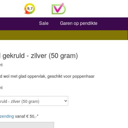
Zoeken
Sale
Garen op pendikte
 gekruld - zilver (50 gram)
ht
ld wol met glad oppervlak, geschikt voor poppenhaar
ht
zending
vanaf € 50,-*