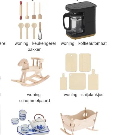
erei
woning - keukengerei
woning - koffieautomaat
bakken
et
woning -
woning - snijplankjes
schommelpaard