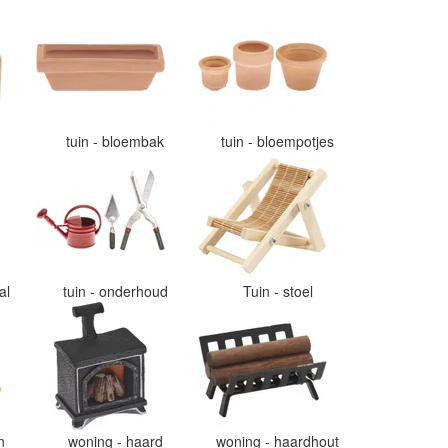
tuin - bloembak
tuin - bloempotjes
aal
tuin - onderhoud
Tuin - stoel
en
woning - haard
woning - haardhout