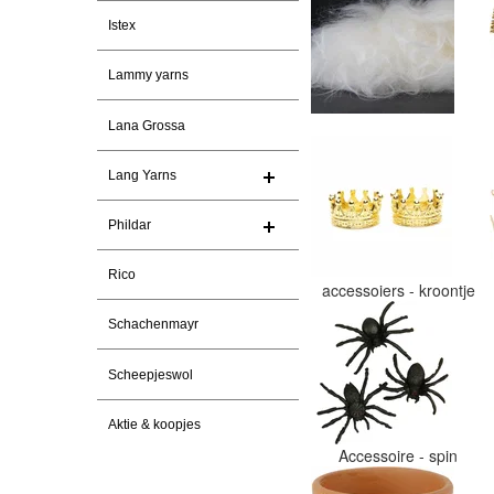
Istex
Lammy yarns
Lana Grossa
Lang Yarns
Phildar
Rico
accessoiers - kroontje
Schachenmayr
Scheepjeswol
Aktie & koopjes
Accessoire - spin