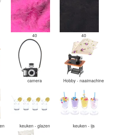
40
40
camera
Hobby - naaimachine
zen
keuken - glazen
keuken - ijs