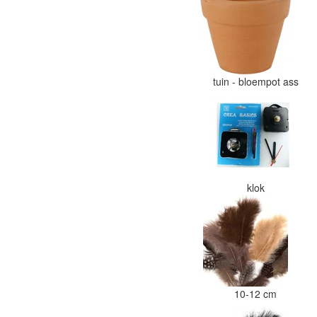
tuin - bloempot ass
klok
10-12 cm