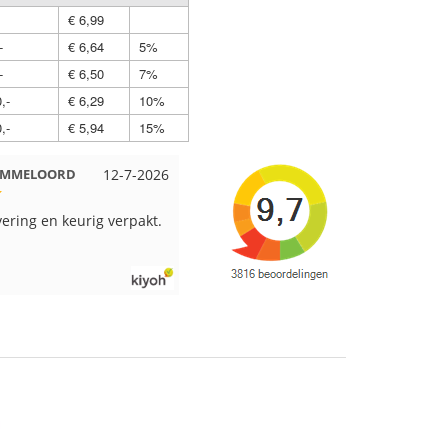
€ 6,99
-
€ 6,64
5%
-
€ 6,50
7%
,-
€ 6,29
10%
,-
€ 5,94
15%
 EMMELOORD
12-7-2026
Nell uit Beuningen
12-7-2026
vering en keurig verpakt.
Goed verpakt en snelgeleverd