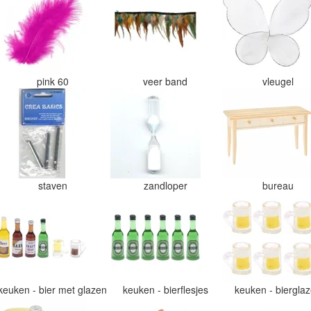
pink 60
veer band
vleugel
staven
zandloper
bureau
keuken - bier met glazen
keuken - bierflesjes
keuken - biergla