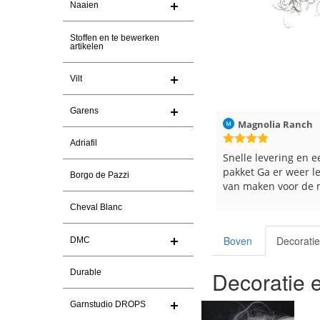
Naaien
Stoffen en te bewerken
artikelen
Vilt
Garens
aag
Christel Vanderlinden
30-7-2026
Magnolia Ranch
Adriafil
Snelle levering. En prima garen
Snelle levering en e
pakket Ga er weer l
Borgo de Pazzi
van maken voor de 
les
Cheval Blanc
e
Boven
Decoratie
DMC
Decoratie 
Durable
Garnstudio DROPS