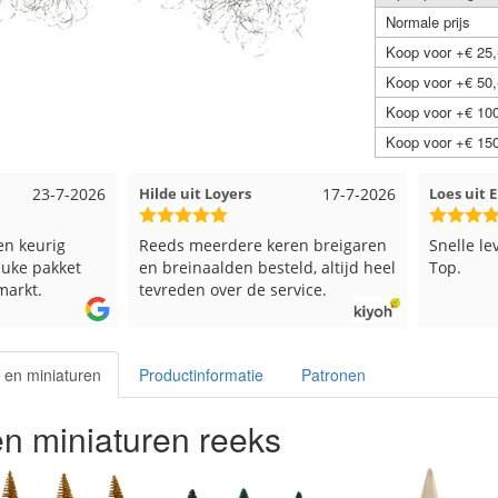
Normale prijs
Koop voor +€ 25,
Koop voor +€ 50,
Koop voor +€ 100
Koop voor +€ 150
23-7-2026
Hilde uit Loyers
17-7-2026
Loes uit
en keurig
Reeds meerdere keren breigaren
Snelle le
euke pakket
en breinaalden besteld, altijd heel
Top.
markt.
tevreden over de service.
 en miniaturen
Productinformatie
Patronen
en miniaturen reeks