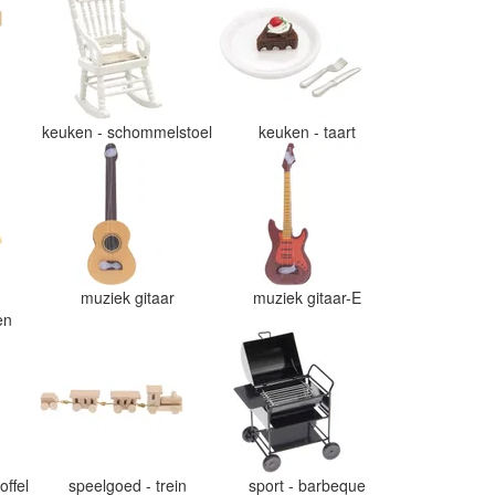
e
keuken - schommelstoel
keuken - taart
muziek gitaar
muziek gitaar-E
ten
offel
speelgoed - trein
sport - barbeque