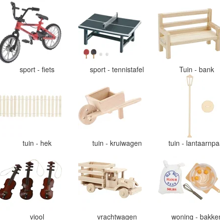
sport - fiets
sport - tennistafel
Tuin - bank
tuin - hek
tuin - kruiwagen
tuin - lantaarnp
viool
vrachtwagen
woning - bakk