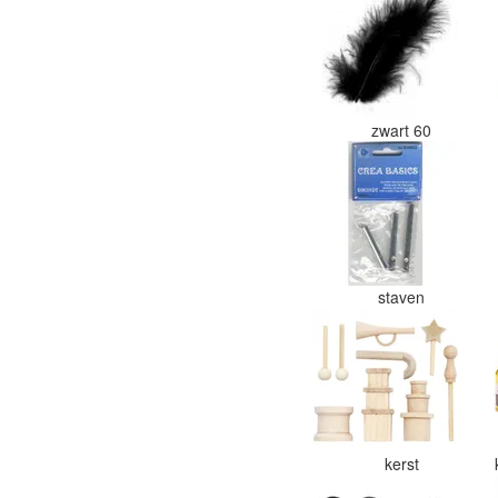
zwart 60
staven
kerst