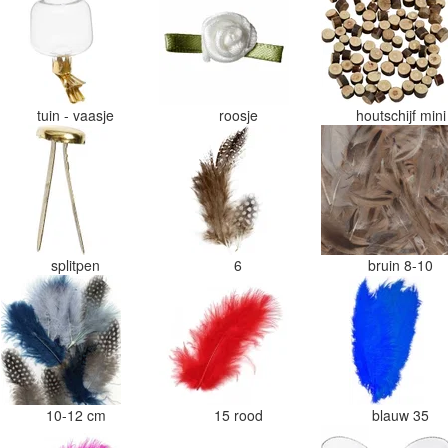
tuin - vaasje
roosje
houtschijf min
splitpen
6
bruin 8-10
10-12 cm
15 rood
blauw 35