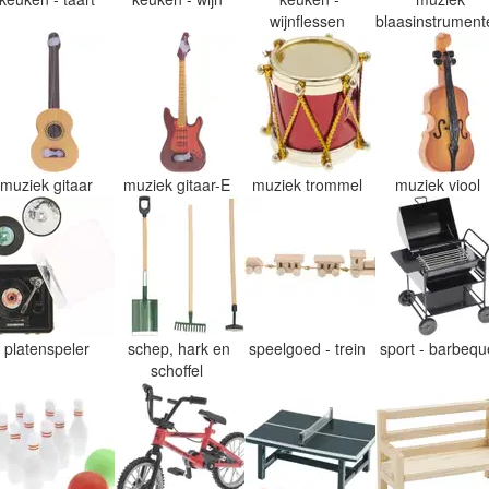
wijnflessen
blaasinstrumen
muziek gitaar
muziek gitaar-E
muziek trommel
muziek viool
platenspeler
schep, hark en
speelgoed - trein
sport - barbeq
schoffel