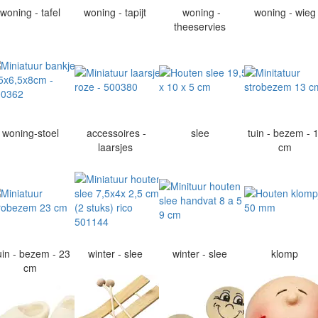
woning - tafel
woning - tapijt
woning -
woning - wie
theeservies
woning-stoel
accessoires -
slee
tuin - bezem - 
laarsjes
cm
uin - bezem - 23
winter - slee
winter - slee
klomp
cm