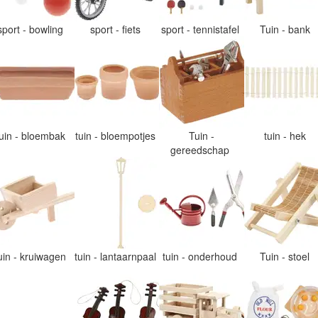
sport - bowling
sport - fiets
sport - tennistafel
Tuin - bank
tuin - bloembak
tuin - bloempotjes
Tuin -
tuin - hek
gereedschap
uin - kruiwagen
tuin - lantaarnpaal
tuin - onderhoud
Tuin - stoel