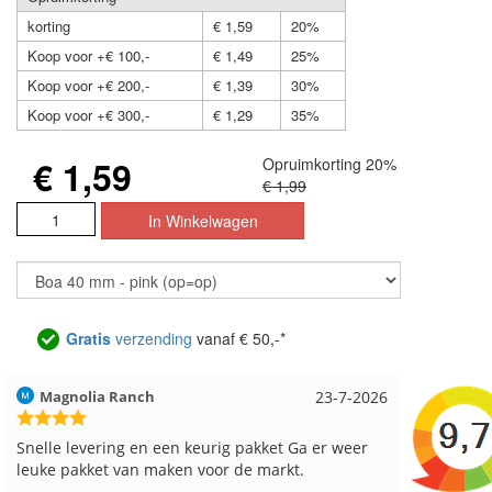
korting
€ 1,59
20%
Koop voor +€ 100,-
€ 1,49
25%
Koop voor +€ 200,-
€ 1,39
30%
Koop voor +€ 300,-
€ 1,29
35%
€ 1,59
Opruimkorting 20%
€ 1,99
Gratis
verzending
vanaf € 50,-*
Hilde uit Loyers
17-7-2026
Loes uit
Reeds meerdere keren breigaren en breinaalden
Snelle le
besteld, altijd heel tevreden over de service.