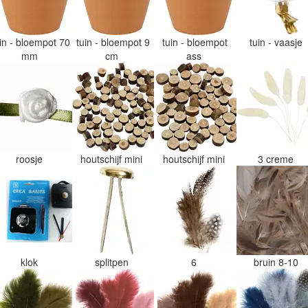
uin - bloempot 70
tuin - bloempot 9
tuin - bloempot
tuin - vaasje
mm
cm
ass
roosje
houtschijf mini
houtschijf mini
3 creme
klok
splitpen
6
bruin 8-10