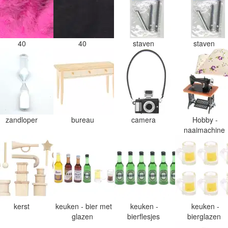
40
40
staven
staven
zandloper
bureau
camera
Hobby -
naaimachine
kerst
keuken - bier met
keuken -
keuken -
glazen
bierflesjes
bierglazen