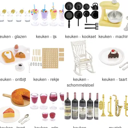
euken - glazen
keuken - ijs
keuken - kookset
keuken - machi
keuken - ontbijt
keuken - rekje
keuken -
keuken - taar
schommelstoel
keuken - taart
keuken - wijn
keuken -
muziek