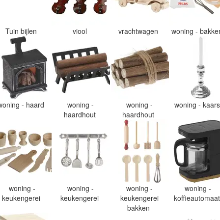
Tuin bijlen
viool
vrachtwagen
woning - bakk
woning - haard
woning -
woning -
woning - kaar
haardhout
haardhout
woning -
woning -
woning -
woning -
keukengerei
keukengerei
keukengerei
koffieautomaa
bakken