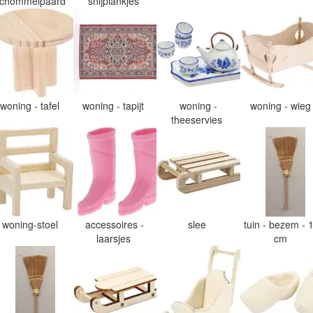
chommelpaard
snijplankjes
woning - tafel
woning - tapijt
woning -
woning - wie
theeservies
woning-stoel
accessoires -
slee
tuin - bezem - 
laarsjes
cm