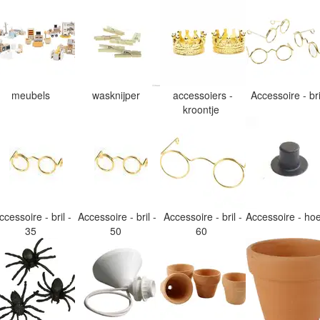
meubels
wasknijper
accessoiers -
Accessoire - br
kroontje
ccessoire - bril -
Accessoire - bril -
Accessoire - bril -
Accessoire - h
35
50
60