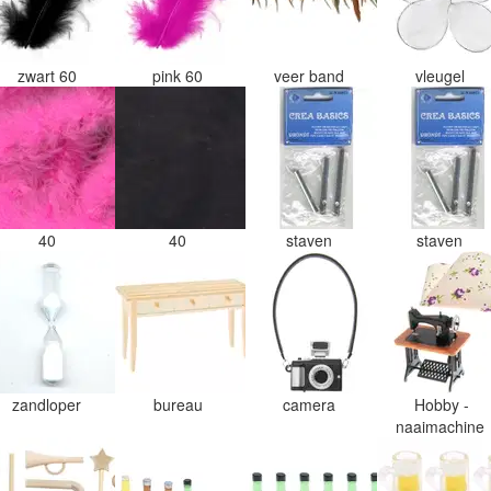
zwart 60
pink 60
veer band
vleugel
40
40
staven
staven
zandloper
bureau
camera
Hobby -
naaimachine