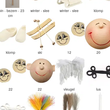
uin - bezem - 23
winter - slee
winter - slee
klomp
cm
klomp
ski
12
20
22
22
vleugel
lus