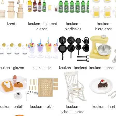
kerst
keuken - bier met
keuken -
keuken -
glazen
bierflesjes
bierglazen
euken - glazen
keuken - ijs
keuken - kookset
keuken - machi
keuken - ontbijt
keuken - rekje
keuken -
keuken - taar
schommelstoel