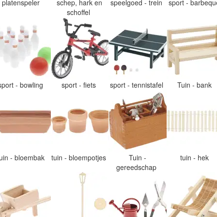
platenspeler
schep, hark en
speelgoed - trein
sport - barbeq
schoffel
sport - bowling
sport - fiets
sport - tennistafel
Tuin - bank
tuin - bloembak
tuin - bloempotjes
Tuin -
tuin - hek
gereedschap