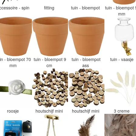
ccessoire - spin
fitting
tuin - bloempot
tuin - bloempot 
mm
uin - bloempot 70
tuin - bloempot 9
tuin - bloempot
tuin - vaasje
mm
cm
ass
roosje
houtschijf mini
houtschijf mini
3 creme