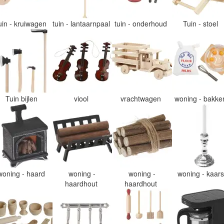
uin - kruiwagen
tuin - lantaarnpaal
tuin - onderhoud
Tuin - stoel
Tuin bijlen
viool
vrachtwagen
woning - bakk
woning - haard
woning -
woning -
woning - kaar
haardhout
haardhout