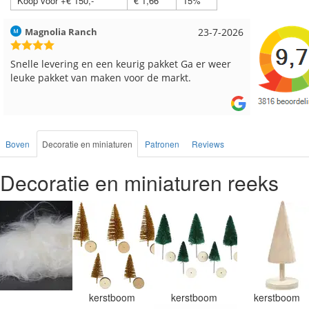
Koop voor +€ 150,-
€ 1,66
15%
Hilde uit Loyers
17-7-2026
Loes uit
Reeds meerdere keren breigaren en breinaalden
Snelle le
besteld, altijd heel tevreden over de service.
Boven
Decoratie en miniaturen
Patronen
Reviews
Decoratie en miniaturen reeks
kerstboom
kerstboom
kerstboom