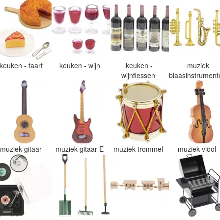
keuken - taart
keuken - wijn
keuken -
muziek
wijnflessen
blaasinstrumen
muziek gitaar
muziek gitaar-E
muziek trommel
muziek viool