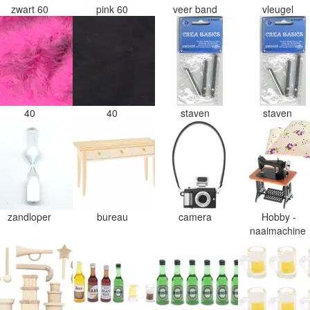
zwart 60
pink 60
veer band
vleugel
40
40
staven
staven
zandloper
bureau
camera
Hobby -
naaimachine