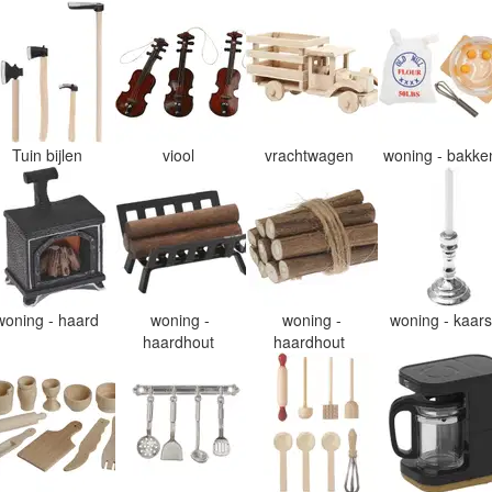
Tuin bijlen
viool
vrachtwagen
woning - bakk
woning - haard
woning -
woning -
woning - kaar
haardhout
haardhout