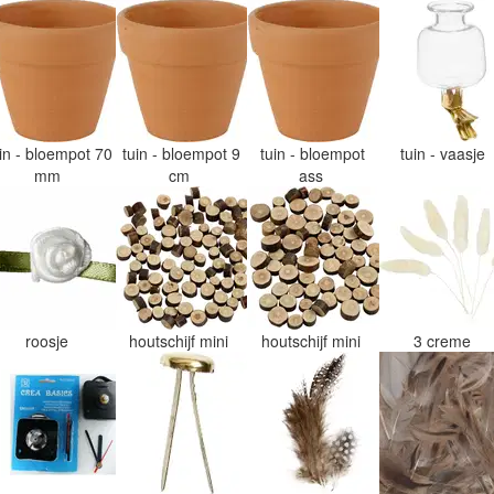
uin - bloempot 70
tuin - bloempot 9
tuin - bloempot
tuin - vaasje
mm
cm
ass
roosje
houtschijf mini
houtschijf mini
3 creme