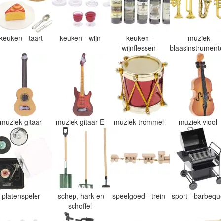
keuken - taart
keuken - wijn
keuken -
muziek
wijnflessen
blaasinstrumen
muziek gitaar
muziek gitaar-E
muziek trommel
muziek viool
platenspeler
schep, hark en
speelgoed - trein
sport - barbeq
schoffel