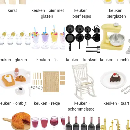
kerst
keuken - bier met
keuken -
keuken -
glazen
bierflesjes
bierglazen
euken - glazen
keuken - ijs
keuken - kookset
keuken - machi
keuken - ontbijt
keuken - rekje
keuken -
keuken - taar
schommelstoel