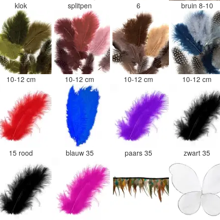
klok
splitpen
6
bruin 8-10
10-12 cm
10-12 cm
10-12 cm
10-12 cm
15 rood
blauw 35
paars 35
zwart 35