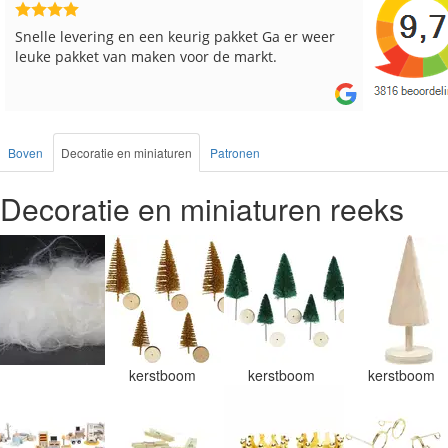
Reeds meerdere keren breigaren en breinaalden
Snelle le
besteld, altijd heel tevreden over de service.
Boven
Decoratie en miniaturen
Patronen
Decoratie en miniaturen reeks
kerstboom
kerstboom
kerstboom