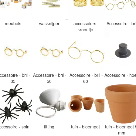
meubels
wasknijper
accessoiers -
Accessoire - br
kroontje
ccessoire - bril -
Accessoire - bril -
Accessoire - bril -
Accessoire - h
35
50
60
ccessoire - spin
fitting
tuin - bloempot
tuin - bloempot 
mm