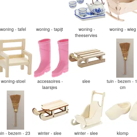
woning - tafel
woning - tapijt
woning -
woning - wie
theeservies
woning-stoel
accessoires -
slee
tuin - bezem - 
laarsjes
cm
uin - bezem - 23
winter - slee
winter - slee
klomp