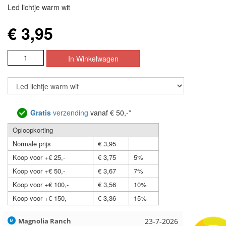
Led lichtje warm wit
€ 3,95
Gratis
verzending
vanaf € 50,-*
Oploopkorting
Normale prijs
€ 3,95
Koop voor +€ 25,-
€ 3,75
5%
Koop voor +€ 50,-
€ 3,67
7%
Koop voor +€ 100,-
€ 3,56
10%
Koop voor +€ 150,-
€ 3,36
15%
Hilde uit Loyers
17-7-2026
Loes uit