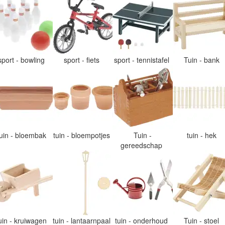
sport - bowling
sport - fiets
sport - tennistafel
Tuin - bank
tuin - bloembak
tuin - bloempotjes
Tuin -
tuin - hek
gereedschap
uin - kruiwagen
tuin - lantaarnpaal
tuin - onderhoud
Tuin - stoel