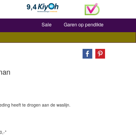
Zoeken
Sale
Garen op pendikte
man
eding heeft te drogen aan de waslijn.
0,-*