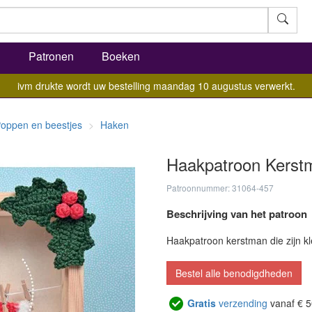
l
Patronen
Boeken
ivm drukte wordt uw bestelling maandag 10 augustus verwerkt.
oppen en beestjes
Haken
Haakpatroon Kerst
Patroonnummer: 31064-457
Beschrijving van het patroon
Haakpatroon kerstman die zijn kl
Bestel alle benodigdheden
Gratis
verzending
vanaf € 5