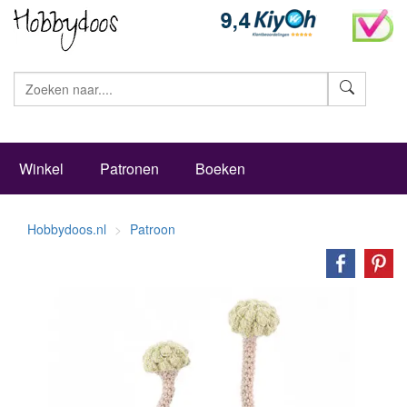
Zoeke
Winkel
Patronen
Boeken
Hobbydoos.nl
Patroon