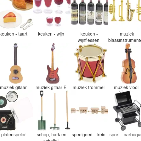
keuken - taart
keuken - wijn
keuken -
muziek
wijnflessen
blaasinstrumen
muziek gitaar
muziek gitaar-E
muziek trommel
muziek viool
platenspeler
schep, hark en
speelgoed - trein
sport - barbeq
schoffel