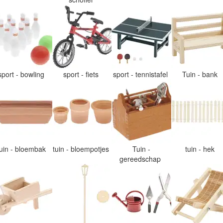
sport - bowling
sport - fiets
sport - tennistafel
Tuin - bank
tuin - bloembak
tuin - bloempotjes
Tuin -
tuin - hek
gereedschap