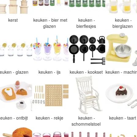
kerst
keuken - bier met
keuken -
keuken -
glazen
bierflesjes
bierglazen
euken - glazen
keuken - ijs
keuken - kookset
keuken - machi
keuken - ontbijt
keuken - rekje
keuken -
keuken - taar
schommelstoel