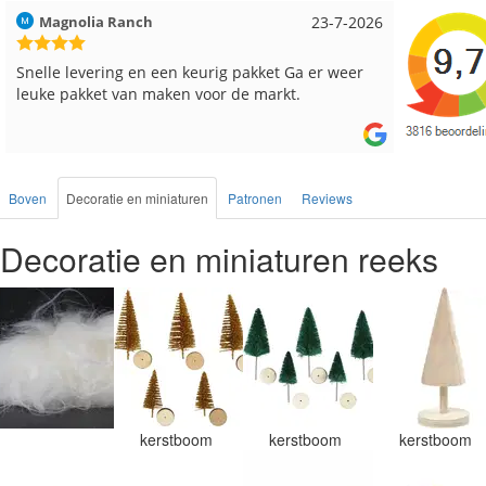
Hilde uit Loyers
17-7-2026
Loes uit
Reeds meerdere keren breigaren en breinaalden
Snelle le
besteld, altijd heel tevreden over de service.
Boven
Decoratie en miniaturen
Patronen
Reviews
Decoratie en miniaturen reeks
kerstboom
kerstboom
kerstboom