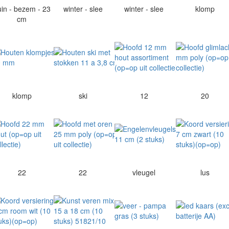
uin - bezem - 23
winter - slee
winter - slee
klomp
cm
klomp
ski
12
20
22
22
vleugel
lus