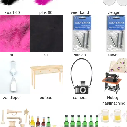
zwart 60
pink 60
veer band
vleugel
40
40
staven
staven
zandloper
bureau
camera
Hobby -
naaimachine