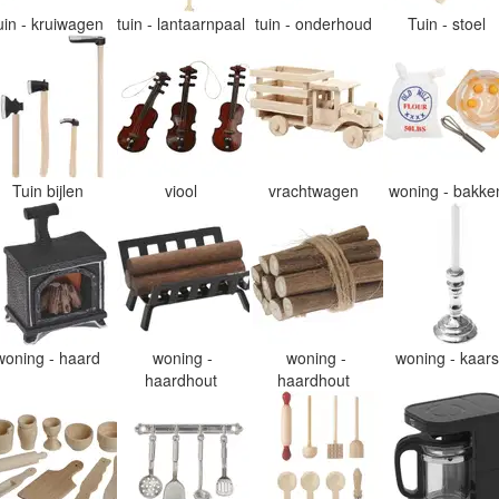
uin - kruiwagen
tuin - lantaarnpaal
tuin - onderhoud
Tuin - stoel
Tuin bijlen
viool
vrachtwagen
woning - bakk
woning - haard
woning -
woning -
woning - kaar
haardhout
haardhout