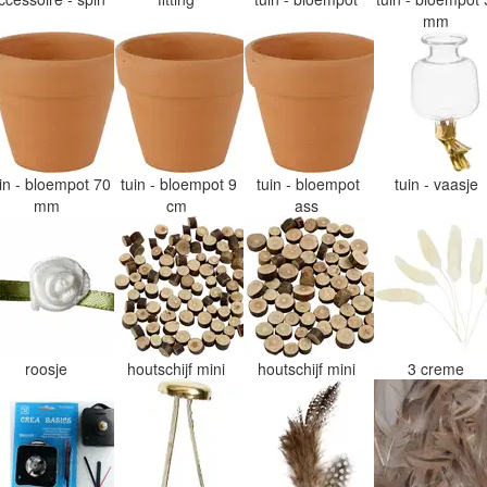
mm
uin - bloempot 70
tuin - bloempot 9
tuin - bloempot
tuin - vaasje
mm
cm
ass
roosje
houtschijf mini
houtschijf mini
3 creme