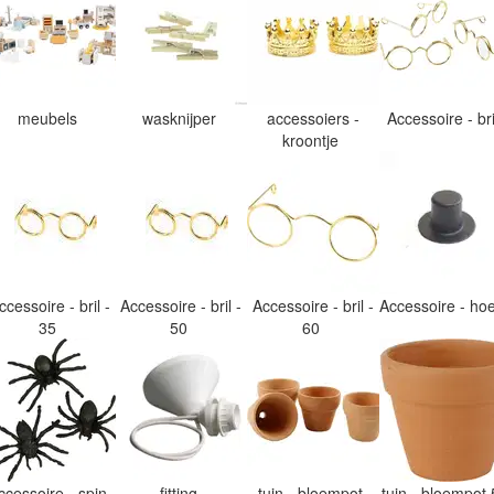
meubels
wasknijper
accessoiers -
Accessoire - br
kroontje
ccessoire - bril -
Accessoire - bril -
Accessoire - bril -
Accessoire - h
35
50
60
ccessoire - spin
fitting
tuin - bloempot
tuin - bloempot 