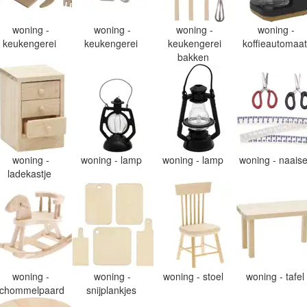
woning -
woning -
woning -
woning -
keukengerei
keukengerei
keukengerei
koffieautomaa
bakken
woning -
woning - lamp
woning - lamp
woning - naais
ladekastje
woning -
woning -
woning - stoel
woning - tafel
chommelpaard
snijplankjes