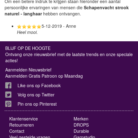
Om een betere indruk te krijgen staan hieronder een aantal
persoonlijke ervaringen van mensen die
Schapenvacht strook
naturel - langhaar
hebben ontvangen.
5-12-2019 - Anne
Heel mooi.
BLIJF OP DE HOOGTE
Ontvang onze nieuwsbrief met de laatste trends en onze speciale
acties!
Aanmelden Nieuwsbrief
Aanmelden Gratis Patroon op Maandag
Like ons op Facebook
Volg ons op Twitter
Pin ons op Pinterest
Klantenservice
Merken
Retourneren
DROPS
Contact
Durable
Veel gestelde vragen
Garnstudio