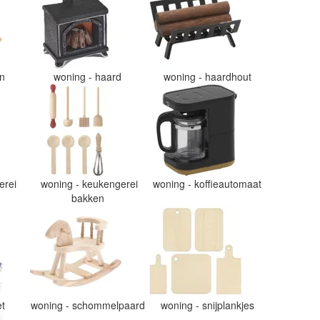
en
woning - haard
woning - haardhout
erei
woning - keukengerei
woning - koffieautomaat
bakken
et
woning - schommelpaard
woning - snijplankjes