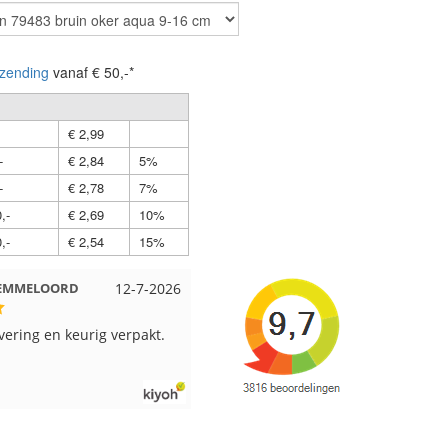
zending
vanaf € 50,-*
€ 2,99
-
€ 2,84
5%
-
€ 2,78
7%
,-
€ 2,69
10%
,-
€ 2,54
15%
t EMMELOORD
12-7-2026
Nell uit Beuningen
12-7-202
evering en keurig verpakt.
Goed verpakt en snelgeleverd