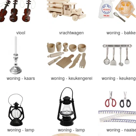
viool
vrachtwagen
woning - bakk
woning - kaars
woning - keukengerei
woning - keukeng
woning - lamp
woning - lamp
woning - naais