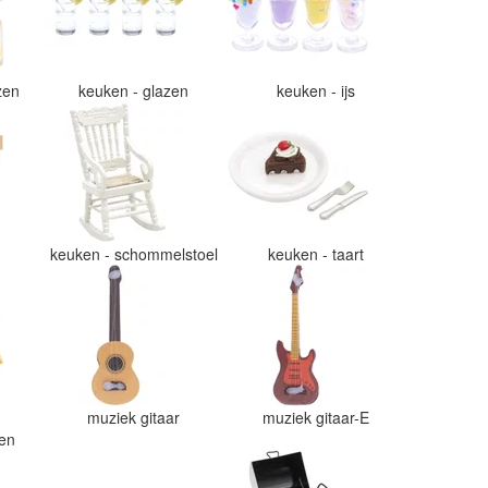
azen
keuken - glazen
keuken - ijs
e
keuken - schommelstoel
keuken - taart
muziek gitaar
muziek gitaar-E
ten