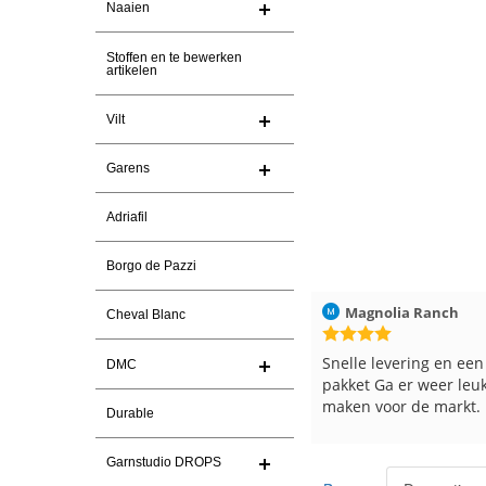
Naaien
Stoffen en te bewerken
artikelen
Vilt
Garens
Adriafil
Borgo de Pazzi
Christel Vanderlinden
30-7-2026
Magnolia Ranch
Cheval Blanc
Snelle levering. En prima garen
Snelle levering en een
DMC
pakket Ga er weer leu
maken voor de markt.
Durable
Garnstudio DROPS