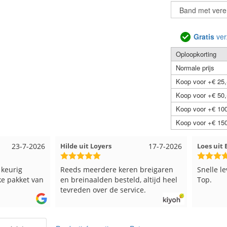
Gratis
ver
Oploopkorting
Normale prijs
Koop voor +€ 25,
Koop voor +€ 50,
Koop voor +€ 100
Koop voor +€ 150
23-7-2026
Hilde uit Loyers
17-7-2026
Loes ui
 keurig
Reeds meerdere keren breigaren
Snelle l
ke pakket van
en breinaalden besteld, altijd heel
Top.
tevreden over de service.