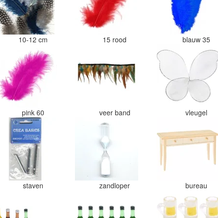
10-12 cm
15 rood
blauw 35
pink 60
veer band
vleugel
staven
zandloper
bureau