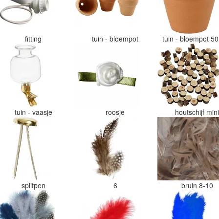
fitting
tuin - bloempot
tuin - bloempot 
tuin - vaasje
roosje
houtschijf min
splitpen
6
bruin 8-10