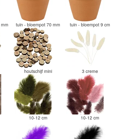
50 mm
tuin - bloempot 70 mm
tuin - bloempot 9 cm
i
houtschijf mini
3 creme
10-12 cm
10-12 cm