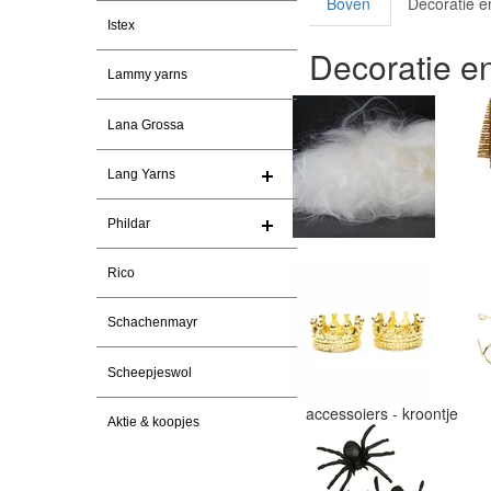
Boven
Decoratie e
Istex
Decoratie e
Lammy yarns
Lana Grossa
Lang Yarns
Phildar
Rico
Schachenmayr
Scheepjeswol
accessoiers - kroontje
Aktie & koopjes