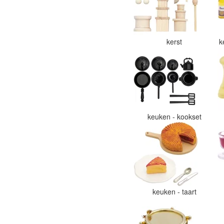
kerst
k
keuken - kookset
keuken - taart