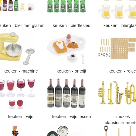
euken - bier met glazen
keuken - bierflesjes
keuken - biergl
keuken - machine
keuken - ontbijt
keuken - rekj
keuken - wijn
keuken - wijnflessen
muziek
blaasinstrumen