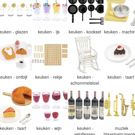
euken - glazen
keuken - ijs
keuken - kookset
keuken - machi
keuken - ontbijt
keuken - rekje
keuken -
keuken - taar
schommelstoel
keuken - taart
keuken - wijn
keuken -
muziek
wijnflessen
blaasinstrumen