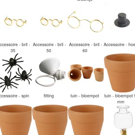
ccessoire - bril -
Accessoire - bril -
Accessoire - bril -
Accessoire - h
35
50
60
ccessoire - spin
fitting
tuin - bloempot
tuin - bloempot 
mm