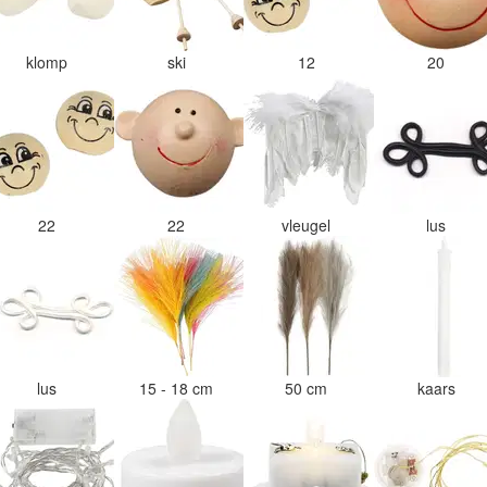
klomp
ski
12
20
22
22
vleugel
lus
lus
15 - 18 cm
50 cm
kaars