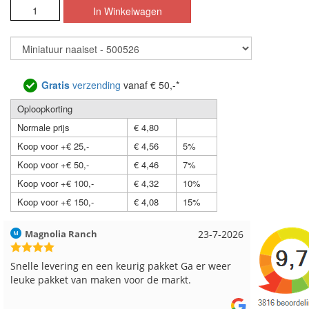
Gratis
verzending
vanaf € 50,-*
Oploopkorting
Normale prijs
€ 4,80
Koop voor +€ 25,-
€ 4,56
5%
Koop voor +€ 50,-
€ 4,46
7%
Koop voor +€ 100,-
€ 4,32
10%
Koop voor +€ 150,-
€ 4,08
15%
Hilde uit Loyers
17-7-2026
Loes uit
Reeds meerdere keren breigaren en breinaalden
Snelle le
besteld, altijd heel tevreden over de service.