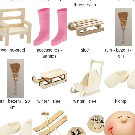
theeservies
woning-stoel
accessoires -
slee
tuin - bezem - 
laarsjes
cm
uin - bezem - 23
winter - slee
winter - slee
klomp
cm