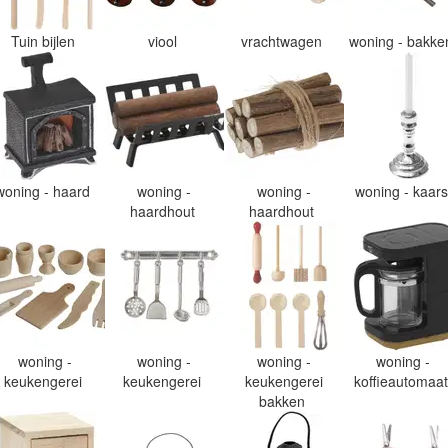
Tuin bijlen
viool
vrachtwagen
woning - bakk
woning - haard
woning -
woning -
woning - kaar
haardhout
haardhout
woning -
woning -
woning -
woning -
keukengerei
keukengerei
keukengerei
koffieautomaa
bakken