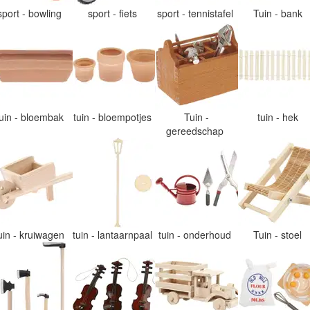
sport - bowling
sport - fiets
sport - tennistafel
Tuin - bank
tuin - bloembak
tuin - bloempotjes
Tuin -
tuin - hek
gereedschap
uin - kruiwagen
tuin - lantaarnpaal
tuin - onderhoud
Tuin - stoel