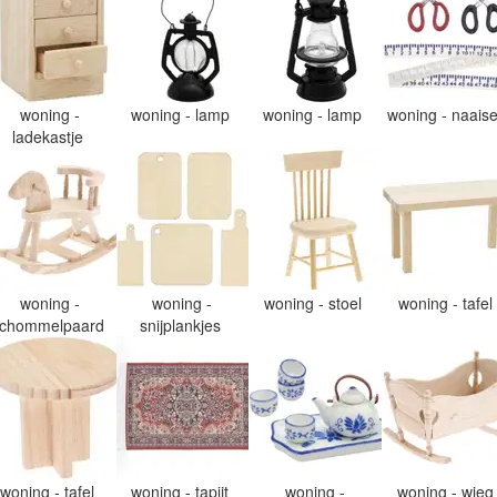
woning -
woning - lamp
woning - lamp
woning - naais
ladekastje
woning -
woning -
woning - stoel
woning - tafel
chommelpaard
snijplankjes
woning - tafel
woning - tapijt
woning -
woning - wie