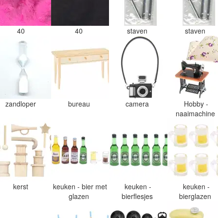
40
40
staven
staven
zandloper
bureau
camera
Hobby -
naaimachine
kerst
keuken - bier met
keuken -
keuken -
glazen
bierflesjes
bierglazen