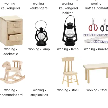
woning -
woning -
woning -
woning -
keukengerei
keukengerei
keukengerei
koffieautomaa
bakken
woning -
woning - lamp
woning - lamp
woning - naais
ladekastje
woning -
woning -
woning - stoel
woning - tafel
chommelpaard
snijplankjes