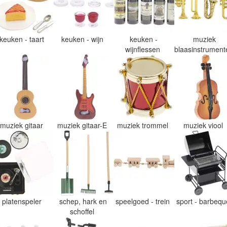
keuken - taart
keuken - wijn
keuken -
muziek
wijnflessen
blaasinstrumen
muziek gitaar
muziek gitaar-E
muziek trommel
muziek viool
platenspeler
schep, hark en
speelgoed - trein
sport - barbeq
schoffel