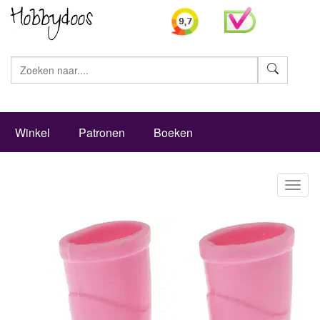
Zoeke
Winkel
Patronen
Boeken
Toggl
naviga