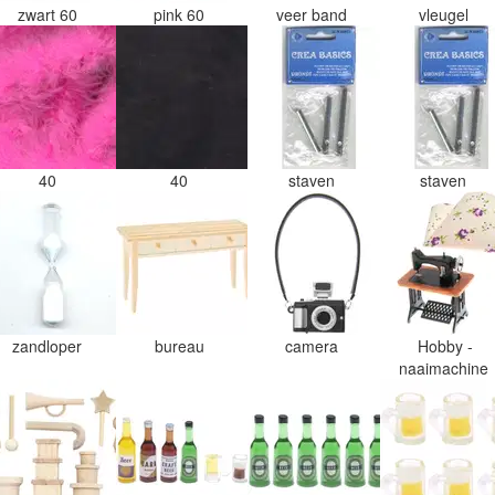
zwart 60
pink 60
veer band
vleugel
40
40
staven
staven
zandloper
bureau
camera
Hobby -
naaimachine