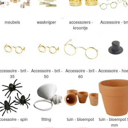
meubels
wasknijper
accessoiers -
Accessoire - br
kroontje
ccessoire - bril -
Accessoire - bril -
Accessoire - bril -
Accessoire - h
35
50
60
ccessoire - spin
fitting
tuin - bloempot
tuin - bloempot 
mm