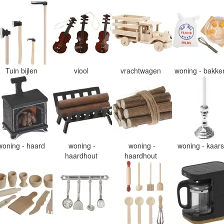
Tuin bijlen
viool
vrachtwagen
woning - bakk
woning - haard
woning -
woning -
woning - kaar
haardhout
haardhout