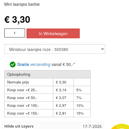
Mini laarsjes barbie
€ 3,30
Gratis
verzending
vanaf € 50,-*
Oploopkorting
Normale prijs
€ 3,30
Koop voor +€ 25,-
€ 3,14
5%
Koop voor +€ 50,-
€ 3,07
7%
Koop voor +€ 100,-
€ 2,97
10%
Koop voor +€ 150,-
€ 2,81
15%
Loes uit EMMELOORD
12-7-2026
Nell uit 