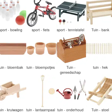
sport - bowling
sport - fiets
sport - tennistafel
Tuin - bank
tuin - bloembak
tuin - bloempotjes
Tuin -
tuin - hek
gereedschap
uin - kruiwagen
tuin - lantaarnpaal
tuin - onderhoud
Tuin - stoel