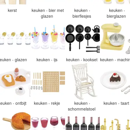
kerst
keuken - bier met
keuken -
keuken -
glazen
bierflesjes
bierglazen
euken - glazen
keuken - ijs
keuken - kookset
keuken - machi
keuken - ontbijt
keuken - rekje
keuken -
keuken - taar
schommelstoel