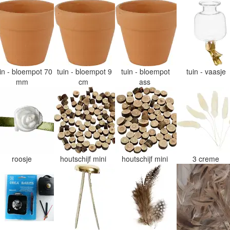
uin - bloempot 70
tuin - bloempot 9
tuin - bloempot
tuin - vaasje
mm
cm
ass
roosje
houtschijf mini
houtschijf mini
3 creme