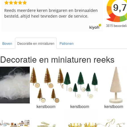
Snelle levering en keurig verpakt. Top.
Goed verp
Boven
Decoratie en miniaturen
Patronen
Decoratie en miniaturen reeks
kerstboom
kerstboom
kerstboom