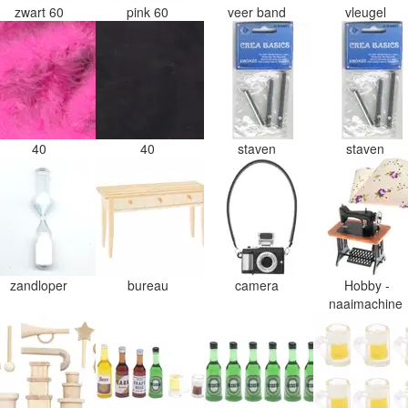
zwart 60
pink 60
veer band
vleugel
40
40
staven
staven
zandloper
bureau
camera
Hobby -
naaimachine