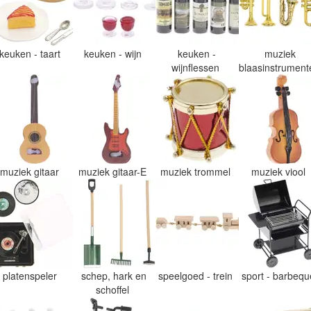
keuken - taart
keuken - wijn
keuken -
muziek
wijnflessen
blaasinstrumen
muziek gitaar
muziek gitaar-E
muziek trommel
muziek viool
platenspeler
schep, hark en
speelgoed - trein
sport - barbeq
schoffel