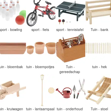
sport - bowling
sport - fiets
sport - tennistafel
Tuin - bank
tuin - bloembak
tuin - bloempotjes
Tuin -
tuin - hek
gereedschap
uin - kruiwagen
tuin - lantaarnpaal
tuin - onderhoud
Tuin - stoel