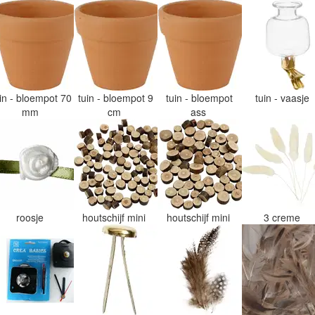
uin - bloempot 70
tuin - bloempot 9
tuin - bloempot
tuin - vaasje
mm
cm
ass
roosje
houtschijf mini
houtschijf mini
3 creme