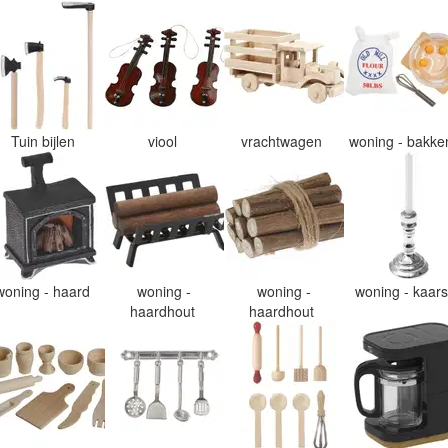
Tuin bijlen
viool
vrachtwagen
woning - bakk
woning - haard
woning -
woning -
woning - kaar
haardhout
haardhout