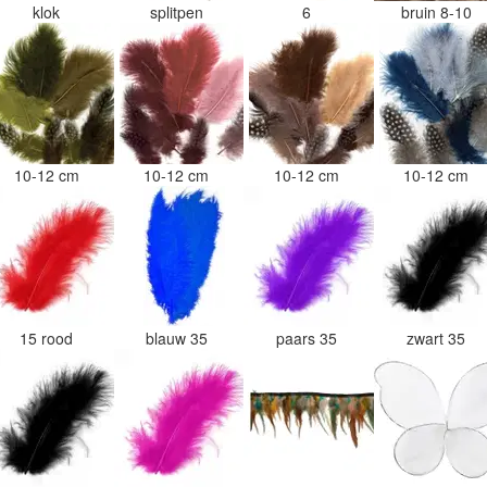
klok
splitpen
6
bruin 8-10
10-12 cm
10-12 cm
10-12 cm
10-12 cm
15 rood
blauw 35
paars 35
zwart 35