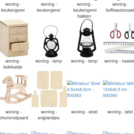
woning -
woning -
woning -
woning -
keukengerei
keukengerei
keukengerei
koffieautomaa
bakken
woning -
woning - lamp
woning - lamp
woning - naais
ladekastje
woning -
woning -
woning - stoel
woning - tafel
chommelpaard
snijplankjes