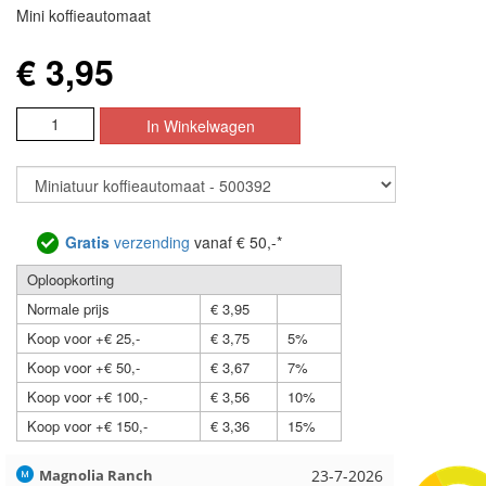
Mini koffieautomaat
€ 3,95
Gratis
verzending
vanaf € 50,-*
Oploopkorting
Normale prijs
€ 3,95
Koop voor +€ 25,-
€ 3,75
5%
Koop voor +€ 50,-
€ 3,67
7%
Koop voor +€ 100,-
€ 3,56
10%
Koop voor +€ 150,-
€ 3,36
15%
Hilde uit Loyers
17-7-2026
Loes uit