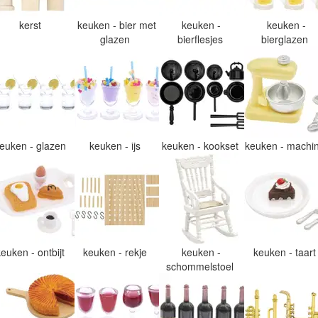
kerst
keuken - bier met
keuken -
keuken -
glazen
bierflesjes
bierglazen
euken - glazen
keuken - ijs
keuken - kookset
keuken - machi
keuken - ontbijt
keuken - rekje
keuken -
keuken - taar
schommelstoel