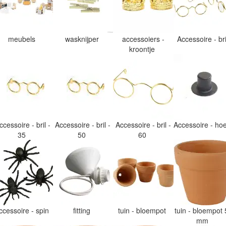
meubels
wasknijper
accessoiers -
Accessoire - br
kroontje
ccessoire - bril -
Accessoire - bril -
Accessoire - bril -
Accessoire - h
35
50
60
ccessoire - spin
fitting
tuin - bloempot
tuin - bloempot 
mm