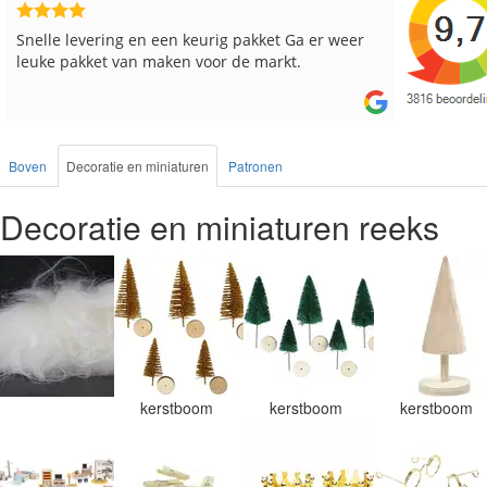
Reeds meerdere keren breigaren en breinaalden
Snelle le
besteld, altijd heel tevreden over de service.
Boven
Decoratie en miniaturen
Patronen
Decoratie en miniaturen reeks
kerstboom
kerstboom
kerstboom