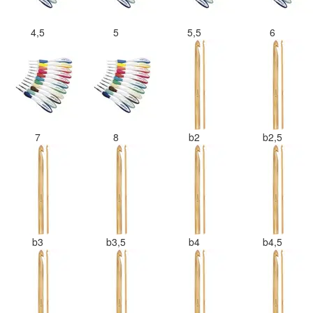
4,5
5
5,5
6
7
8
b2
b2,5
b3
b3,5
b4
b4,5