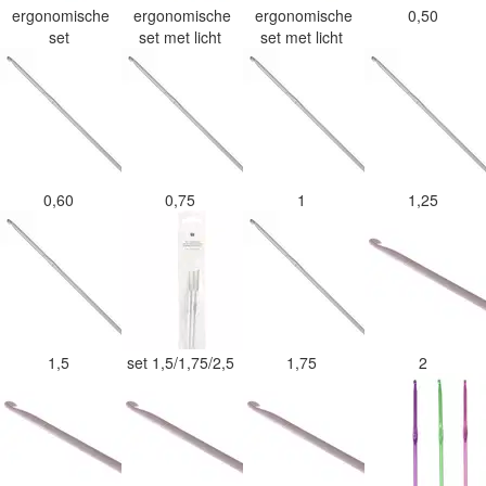
ergonomische
ergonomische
ergonomische
0,50
set
set met licht
set met licht
0,60
0,75
1
1,25
1,5
set 1,5/1,75/2,5
1,75
2