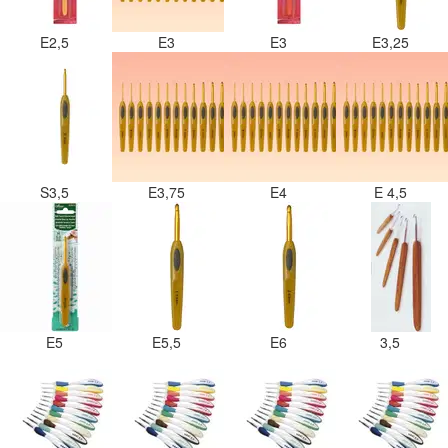
E2,5
E3
E3
E3,25
S3,5
E3,75
E4
E 4,5
E5
E5,5
E6
3,5