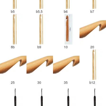
b5
b5,5
b6
b7
8b
b9
10
20
25
30
35
b12