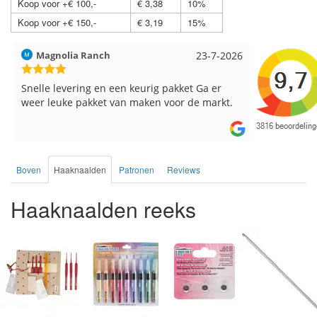
Koop voor +€ 100,-
€ 3,38
10%
Koop voor +€ 150,-
€ 3,19
15%
Hilde uit Loyers
17-7-2026
Loes uit 
Reeds meerdere keren breigaren en
Snelle leve
breinaalden besteld, altijd heel tevreden over
de service.
Boven
Haaknaalden
Patronen
Reviews
Haaknaalden reeks