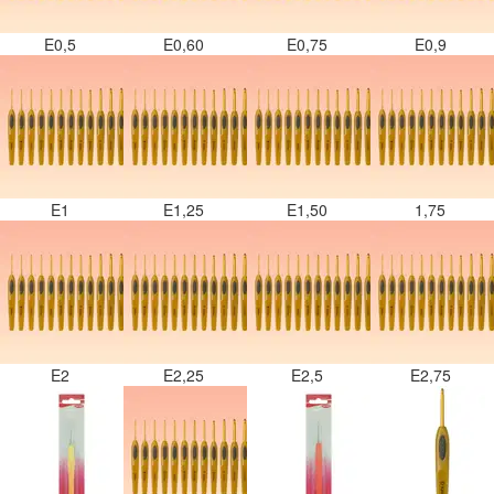
E0,5
E0,60
E0,75
E0,9
E1
E1,25
E1,50
1,75
E2
E2,25
E2,5
E2,75