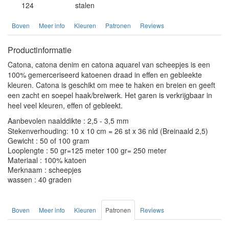
124
stalen
Boven
Meer info
Kleuren
Patronen
Reviews
Productinformatie
Catona, catona denim en catona aquarel van scheepjes is een
100% gemerceriseerd katoenen draad in effen en gebleekte
kleuren. Catona is geschikt om mee te haken en breien en geeft
een zacht en soepel haak/breiwerk. Het garen is verkrijgbaar in
heel veel kleuren, effen of gebleekt.
Aanbevolen naalddikte : 2,5 - 3,5 mm
Stekenverhouding: 10 x 10 cm = 26 st x 36 nld (Breinaald 2,5)
Gewicht : 50 of 100 gram
Looplengte : 50 gr=125 meter 100 gr= 250 meter
Materiaal : 100% katoen
Merknaam : scheepjes
wassen : 40 graden
Boven
Meer info
Kleuren
Patronen
Reviews