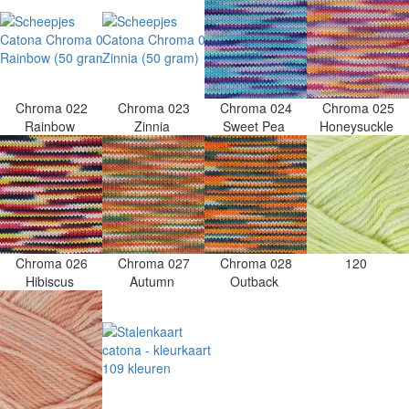
Chroma 022
Chroma 023
Chroma 024
Chroma 025
Rainbow
Zinnia
Sweet Pea
Honeysuckle
Chroma 026
Chroma 027
Chroma 028
120
Hibiscus
Autumn
Outback