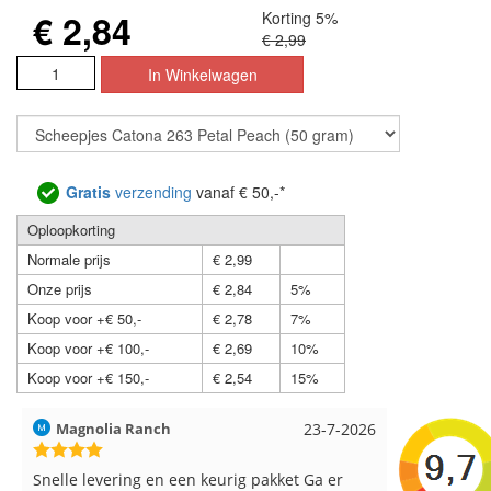
€ 2,84
Korting 5%
€ 2,99
Gratis
verzending
vanaf € 50,-*
Oploopkorting
Normale prijs
€ 2,99
Onze prijs
€ 2,84
5%
Koop voor +€ 50,-
€ 2,78
7%
Koop voor +€ 100,-
€ 2,69
10%
Koop voor +€ 150,-
€ 2,54
15%
Hilde uit Loyers
17-7-2026
Loes uit 
Reeds meerdere keren breigaren en
Snelle leve