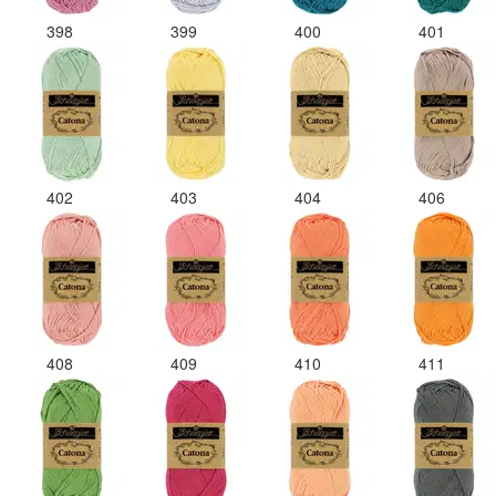
398
399
400
401
402
403
404
406
408
409
410
411