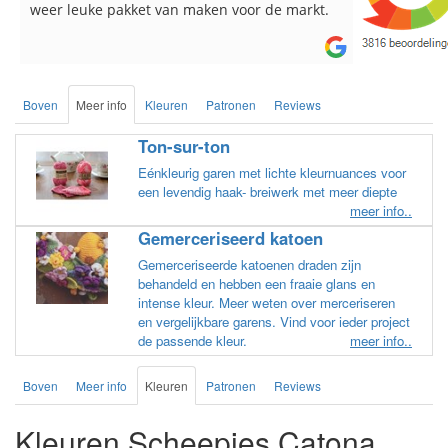
breinaalden besteld, altijd heel tevreden over
de service.
Boven
Meer info
Kleuren
Patronen
Reviews
Ton-sur-ton
Eénkleurig garen met lichte kleurnuances voor
een levendig haak- breiwerk met meer diepte
meer info..
Gemerceriseerd katoen
Gemerceriseerde katoenen draden zijn
behandeld en hebben een fraaie glans en
intense kleur. Meer weten over merceriseren
en vergelijkbare garens. Vind voor ieder project
de passende kleur.
meer info..
Boven
Meer info
Kleuren
Patronen
Reviews
Kleuren Scheepjes Catona