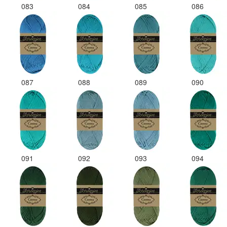
083
084
085
086
087
088
089
090
091
092
093
094