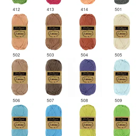
412
413
414
501
502
503
504
505
506
507
508
509