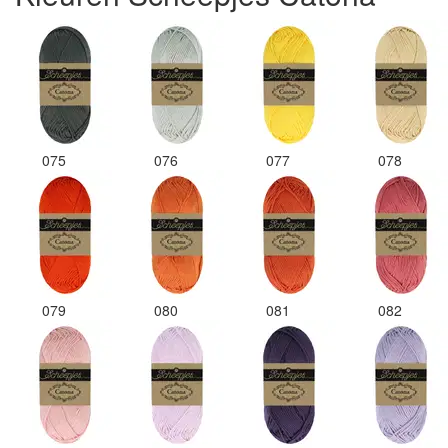
075
076
077
078
079
080
081
082