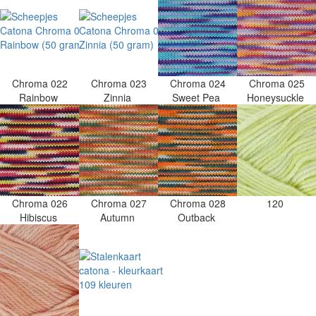
Chroma 022
Chroma 023
Chroma 024
Chroma 025
Rainbow
Zinnia
Sweet Pea
Honeysuckle
Chroma 026
Chroma 027
Chroma 028
120
Hibiscus
Autumn
Outback