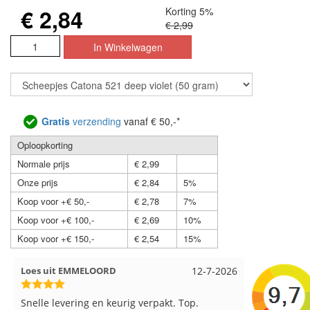
€ 2,84
Korting 5%
€ 2,99
Gratis
verzending
vanaf € 50,-*
Oploopkorting
Normale prijs
€ 2,99
Onze prijs
€ 2,84
5%
Koop voor +€ 50,-
€ 2,78
7%
Koop voor +€ 100,-
€ 2,69
10%
Koop voor +€ 150,-
€ 2,54
15%
Nell uit Beuningen
12-7-2026
Wendy uit
Goed verpakt en snelgeleverd
Ruime keus