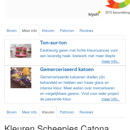
goede kwali
een beetje 
doos word 
kleuren bl
zo los in e
Boven
Meer info
Kleuren
Patronen
Reviews
en de vezel
nu zelf uit
Ton-sur-ton
bol hoort.
maar door 
Eénkleurig garen met lichte kleurnuances voor
verschillen
een levendig haak- breiwerk met meer diepte
vind ik erg
meer info..
moet ik ma
Gemerceriseerd katoen
bij de juis
Gemerceriseerde katoenen draden zijn
tip om de 
behandeld en hebben een fraaie glans en
sticker wel
intense kleur. Meer weten over merceriseren
deze shop 
en vergelijkbare garens. Vind voor ieder project
de viltwol.
de passende kleur.
meer info..
Boven
Meer info
Kleuren
Patronen
Reviews
Kleuren Scheepjes Catona