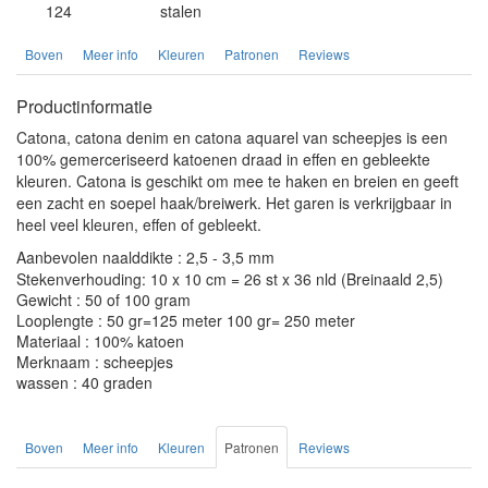
124
stalen
Boven
Meer info
Kleuren
Patronen
Reviews
Productinformatie
Catona, catona denim en catona aquarel van scheepjes is een
100% gemerceriseerd katoenen draad in effen en gebleekte
kleuren. Catona is geschikt om mee te haken en breien en geeft
een zacht en soepel haak/breiwerk. Het garen is verkrijgbaar in
heel veel kleuren, effen of gebleekt.
Aanbevolen naalddikte : 2,5 - 3,5 mm
Stekenverhouding: 10 x 10 cm = 26 st x 36 nld (Breinaald 2,5)
Gewicht : 50 of 100 gram
Looplengte : 50 gr=125 meter 100 gr= 250 meter
Materiaal : 100% katoen
Merknaam : scheepjes
wassen : 40 graden
Boven
Meer info
Kleuren
Patronen
Reviews