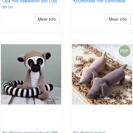
Opa met hawaiishirt van Lula
Knuffelhaas met tuinbroekje
en co
Meer info
Meer info
Knuffelaap ringstaartmaki Riff
Knuffeldier teckel