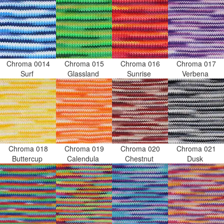
Chroma 0014
Chroma 015
Chroma 016
Chroma 017
Surf
Glassland
Sunrise
Verbena
Chroma 018
Chroma 019
Chroma 020
Chroma 021
Buttercup
Calendula
Chestnut
Dusk