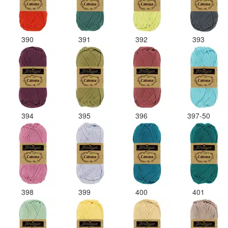
390
391
392
393
394
395
396
397-50
398
399
400
401