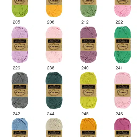
205
208
212
222
226
238
240
241
242
244
245
246