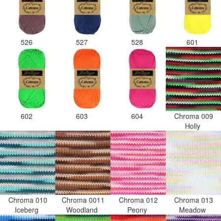
526
527
528
601
602
603
604
Chroma 009
Holly
Chroma 010
Chroma 0011
Chroma 012
Chroma 013
Iceberg
Woodland
Peony
Meadow