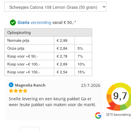
Gratis
verzending
vanaf € 50,-*
Oploopkorting
Normale prijs
€ 2,99
Onze prijs
€ 2,84
5%
Koop voor +€ 50,-
€ 2,78
7%
Koop voor +€ 100,-
€ 2,69
10%
Koop voor +€ 150,-
€ 2,54
15%
Hilde uit Loyers
17-7-2026
Loes uit 
Reeds meerdere keren breigaren en
Snelle leve
breinaalden besteld, altijd heel tevreden over
de service.