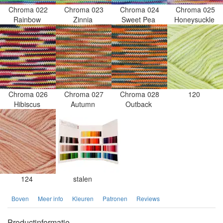
Chroma 022
Chroma 023
Chroma 024
Chroma 025
Rainbow
Zinnia
Sweet Pea
Honeysuckle
Chroma 026
Chroma 027
Chroma 028
120
Hibiscus
Autumn
Outback
124
stalen
Boven
Meer info
Kleuren
Patronen
Reviews
Productinformatie