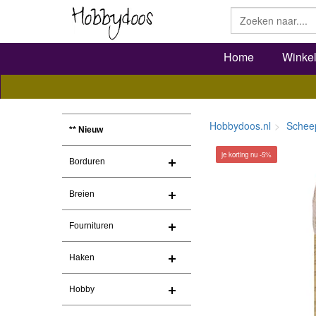
Home
Winke
Hobbydoos.nl
Schee
** Nieuw
je korting nu -5%
Borduren
Breien
Fournituren
Haken
Hobby