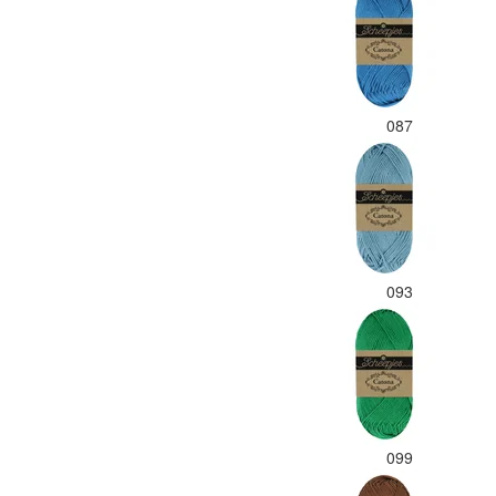
087
093
099