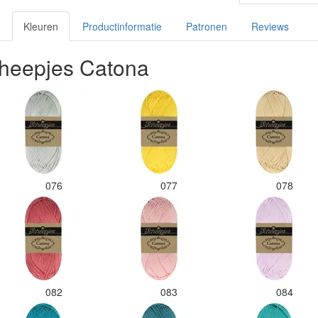
Kleuren
Productinformatie
Patronen
Reviews
heepjes Catona
076
077
078
082
083
084