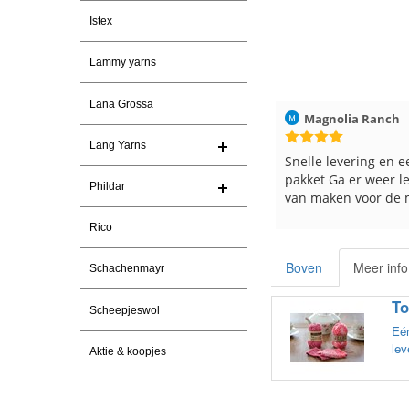
Istex
Lammy yarns
Lana Grossa
026
Christel Vanderlinden
30-7-2026
Magnolia Ranch
Lang Yarns
Snelle levering. En prima garen
Snelle levering en e
pakket Ga er weer l
Phildar
van maken voor de 
les
Rico
e
Boven
Meer info
Schachenmayr
To
Scheepjeswol
Eén
lev
Aktie & koopjes