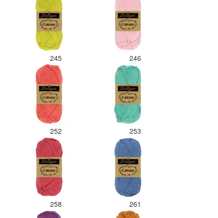
245
246
252
253
258
261