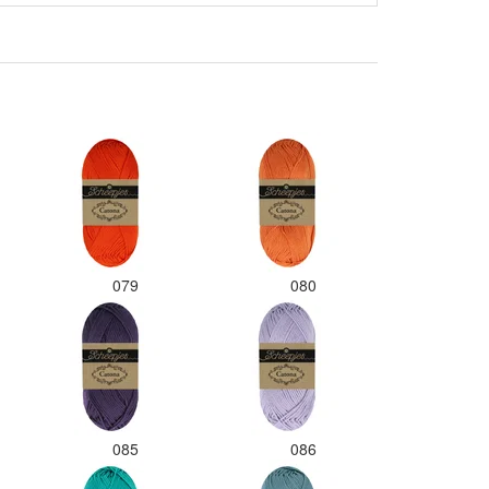
079
080
085
086