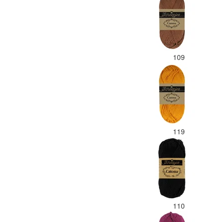
109
119
110