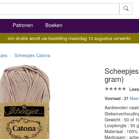
l
Patronen
Boeken
ivm drukte wordt uw bestelling maandag 10 augustus verwerkt.
pjes
Scheepjes Catona
Scheepjes
gram)
Lees
Voorraad : 21
Meer
Aanbevolen naald
Stekenverhouding:
Gewicht : 50 of 
Looplengte : 50 
Materiaal : 100%
Merknaam : sche