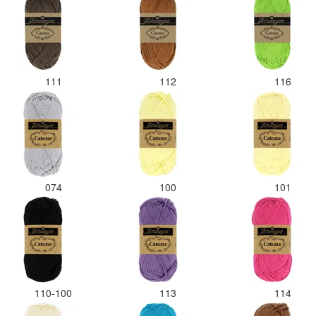
111
112
116
074
100
101
110-100
113
114