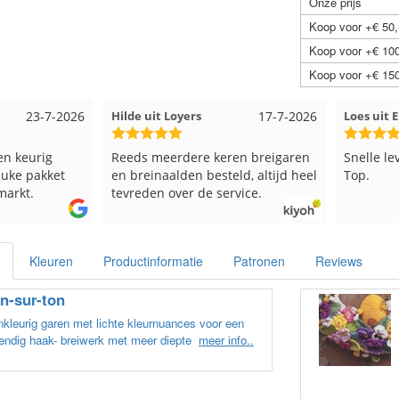
Onze prijs
Koop voor +€ 50,
Koop voor +€ 100
Koop voor +€ 150
23-7-2026
Hilde uit Loyers
17-7-2026
Loes uit
en keurig
Reeds meerdere keren breigaren
Snelle le
euke pakket
en breinaalden besteld, altijd heel
Top.
markt.
tevreden over de service.
Kleuren
Productinformatie
Patronen
Reviews
n-sur-ton
kleurig garen met lichte kleurnuances voor een
endig haak- breiwerk met meer diepte
meer info..