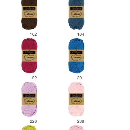
162
164
192
201
226
238