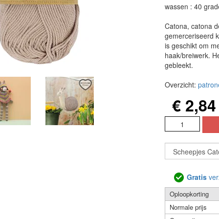
wassen : 40 grad
Catona, catona d
gemerceriseerd k
is geschikt om m
haak/breiwerk. Het
gebleekt.
Overzicht:
patron
€ 2,84
Gratis
ver
Oploopkorting
Normale prijs