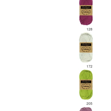
128
172
205