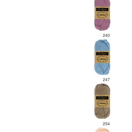
240
247
254