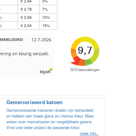
€ 2,84
5%
-
€ 2,78
7%
,-
€ 2,69
10%
,-
€ 2,54
15%
 EMMELOORD
12-7-2026
Nell uit Beuningen
12-7-2026
vering en keurig verpakt.
Goed verpakt en snelgeleverd
Gemerceriseerd katoen
Gemerceriseerde katoenen draden zijn behandeld
en hebben een fraaie glans en intense kleur. Meer
weten over merceriseren en vergelijkbare garens.
Vind voor ieder project de passende kleur.
meer info..