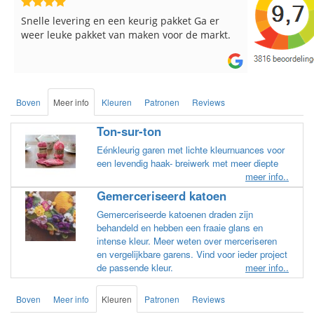
Reeds meerdere keren breigaren en
Snelle leve
breinaalden besteld, altijd heel tevreden over
de service.
Boven
Meer info
Kleuren
Patronen
Reviews
Ton-sur-ton
Eénkleurig garen met lichte kleurnuances voor
een levendig haak- breiwerk met meer diepte
meer info..
Gemerceriseerd katoen
Gemerceriseerde katoenen draden zijn
behandeld en hebben een fraaie glans en
intense kleur. Meer weten over merceriseren
en vergelijkbare garens. Vind voor ieder project
de passende kleur.
meer info..
Boven
Meer info
Kleuren
Patronen
Reviews