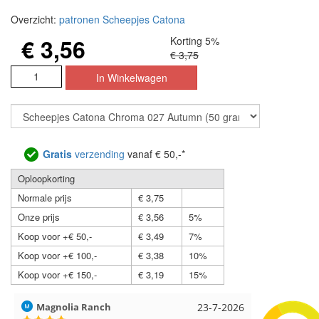
Overzicht:
patronen Scheepjes Catona
€ 3,56
Korting 5%
€ 3,75
Gratis
verzending
vanaf € 50,-*
Oploopkorting
Normale prijs
€ 3,75
Onze prijs
€ 3,56
5%
Koop voor +€ 50,-
€ 3,49
7%
Koop voor +€ 100,-
€ 3,38
10%
Koop voor +€ 150,-
€ 3,19
15%
Hilde uit Loyers
17-7-2026
Loes uit 