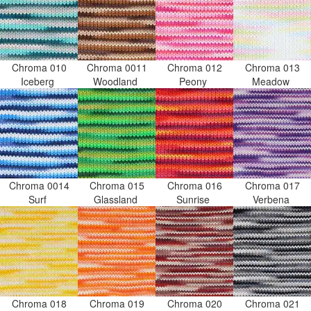
Chroma 010
Chroma 0011
Chroma 012
Chroma 013
Iceberg
Woodland
Peony
Meadow
Chroma 0014
Chroma 015
Chroma 016
Chroma 017
Surf
Glassland
Sunrise
Verbena
Chroma 018
Chroma 019
Chroma 020
Chroma 021