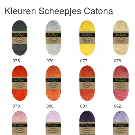
Kleuren Scheepjes Catona
075
076
077
078
079
080
081
082