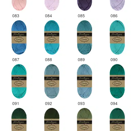
083
084
085
086
087
088
089
090
091
092
093
094