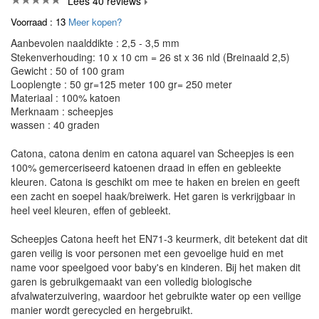
Lees 40 reviews
Voorraad : 13
Meer kopen?
Aanbevolen naalddikte : 2,5 - 3,5 mm
Stekenverhouding: 10 x 10 cm = 26 st x 36 nld (Breinaald 2,5)
Gewicht : 50 of 100 gram
Looplengte : 50 gr=125 meter 100 gr= 250 meter
Materiaal : 100% katoen
Merknaam : scheepjes
wassen : 40 graden
Catona, catona denim en catona aquarel van Scheepjes is een
100% gemerceriseerd katoenen draad in effen en gebleekte
kleuren. Catona is geschikt om mee te haken en breien en geeft
een zacht en soepel haak/breiwerk. Het garen is verkrijgbaar in
heel veel kleuren, effen of gebleekt.
Scheepjes Catona heeft het EN71-3 keurmerk, dit betekent dat dit
garen veilig is voor personen met een gevoelige huid en met
name voor speelgoed voor baby's en kinderen. Bij het maken dit
garen is gebruikgemaakt van een volledig biologische
afvalwaterzuivering, waardoor het gebruikte water op een veilige
manier wordt gerecycled en hergebruikt.