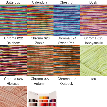
Buttercup
Calendula
Chestnut
Dusk
Chroma 022
Chroma 023
Chroma 024
Chroma 025
Rainbow
Zinnia
Sweet Pea
Honeysuckle
Chroma 026
Chroma 027
Chroma 028
120
Hibiscus
Autumn
Outback