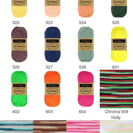
522
523
524
525
526
527
528
601
602
603
604
Chroma 009
Holly