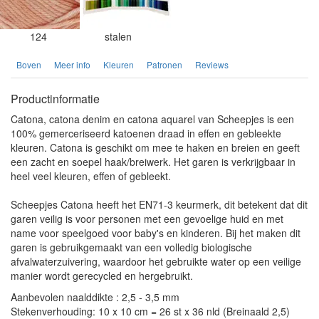
124
stalen
Boven
Meer info
Kleuren
Patronen
Reviews
Productinformatie
Catona, catona denim en catona aquarel van Scheepjes is een
100% gemerceriseerd katoenen draad in effen en gebleekte
kleuren. Catona is geschikt om mee te haken en breien en geeft
een zacht en soepel haak/breiwerk. Het garen is verkrijgbaar in
heel veel kleuren, effen of gebleekt.
Scheepjes Catona heeft het EN71-3 keurmerk, dit betekent dat dit
garen veilig is voor personen met een gevoelige huid en met
name voor speelgoed voor baby's en kinderen. Bij het maken dit
garen is gebruikgemaakt van een volledig biologische
afvalwaterzuivering, waardoor het gebruikte water op een veilige
manier wordt gerecycled en hergebruikt.
Aanbevolen naalddikte : 2,5 - 3,5 mm
Stekenverhouding: 10 x 10 cm = 26 st x 36 nld (Breinaald 2,5)