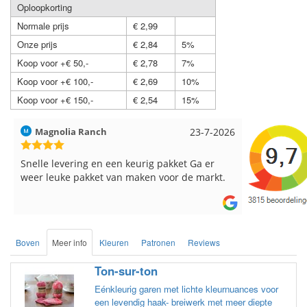
Oploopkorting
Normale prijs
€ 2,99
Onze prijs
€ 2,84
5%
Koop voor +€ 50,-
€ 2,78
7%
Koop voor +€ 100,-
€ 2,69
10%
Koop voor +€ 150,-
€ 2,54
15%
Hilde uit Loyers
17-7-2026
Loes uit 
Reeds meerdere keren breigaren en
Snelle leve
breinaalden besteld, altijd heel tevreden over
de service.
Boven
Meer info
Kleuren
Patronen
Reviews
Ton-sur-ton
Eénkleurig garen met lichte kleurnuances voor
een levendig haak- breiwerk met meer diepte