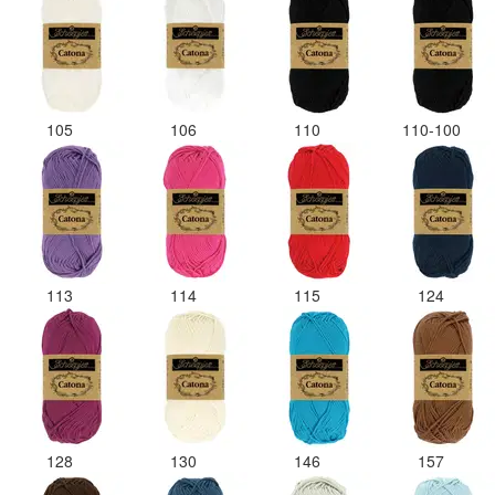
105
106
110
110-100
113
114
115
124
128
130
146
157