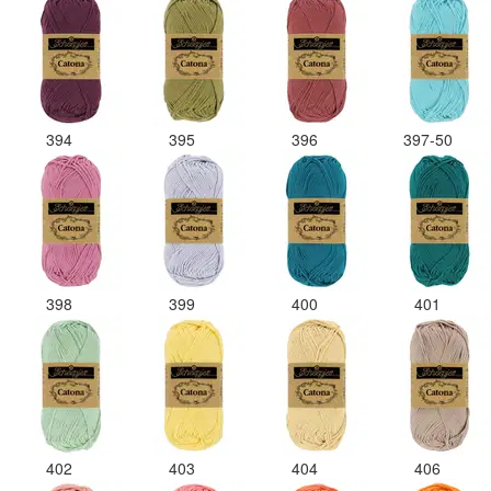
394
395
396
397-50
398
399
400
401
402
403
404
406