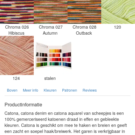
Chroma 026
Chroma 027
Chroma 028
120
Hibiscus
Autumn
Outback
124
stalen
Boven
Meer info
Kleuren
Patronen
Reviews
Productinformatie
Catona, catona denim en catona aquarel van scheepjes is een
100% gemerceriseerd katoenen draad in effen en gebleekte
kleuren. Catona is geschikt om mee te haken en breien en geeft
een zacht en soepel haak/breiwerk. Het garen is verkrijgbaar in