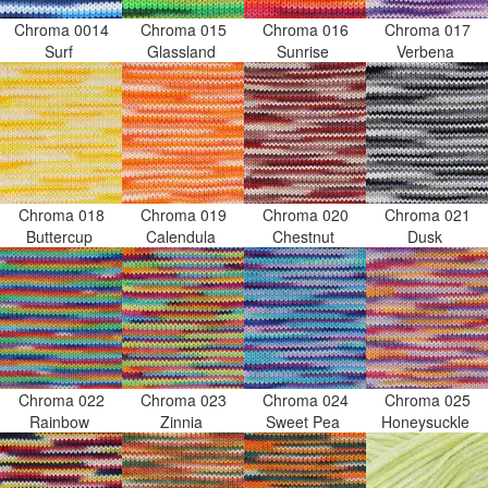
Chroma 0014
Chroma 015
Chroma 016
Chroma 017
Surf
Glassland
Sunrise
Verbena
Chroma 018
Chroma 019
Chroma 020
Chroma 021
Buttercup
Calendula
Chestnut
Dusk
Chroma 022
Chroma 023
Chroma 024
Chroma 025
Rainbow
Zinnia
Sweet Pea
Honeysuckle