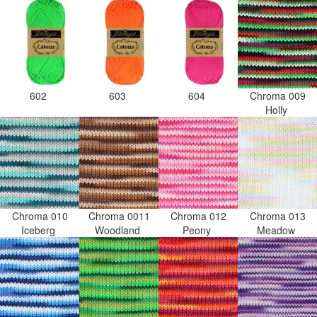
602
603
604
Chroma 009
Holly
Chroma 010
Chroma 0011
Chroma 012
Chroma 013
Iceberg
Woodland
Peony
Meadow