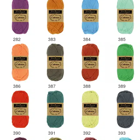
282
383
384
385
386
387
388
389
390
391
392
393