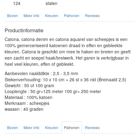
124
stalen
Boven
Meer info
Kleuren
Patronen
Reviews
Productinformatie
Catona, catona denim en catona aquarel van scheepjes is een
100% gemerceriseerd katoenen draad in effen en gebleekte
kleuren. Catona is geschikt om mee te haken en breien en geeft
een zacht en soepel haak/breiwerk. Het garen is verkrijgbaar in
heel veel kleuren, effen of gebleekt.
Aanbevolen naalddikte : 2,5 - 3,5 mm
Stekenverhouding: 10 x 10 cm = 26 st x 36 nld (Breinaald 2,5)
Gewicht : 50 of 100 gram
Looplengte : 50 gr=125 meter 100 gr= 250 meter
Materiaal : 100% katoen
Merknaam : scheepjes
wassen : 40 graden
Boven
Meer info
Kleuren
Patronen
Reviews