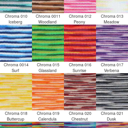
Chroma 010
Chroma 0011
Chroma 012
Chroma 013
Iceberg
Woodland
Peony
Meadow
Chroma 0014
Chroma 015
Chroma 016
Chroma 017
Surf
Glassland
Sunrise
Verbena
Chroma 018
Chroma 019
Chroma 020
Chroma 021
Buttercup
Calendula
Chestnut
Dusk