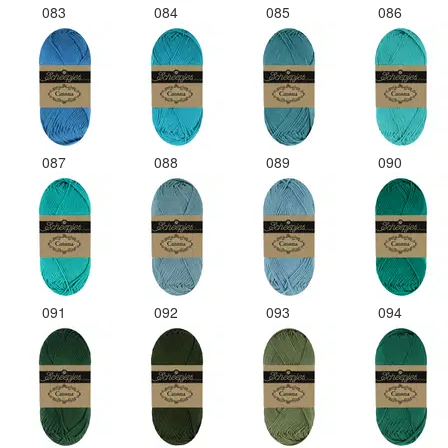
083
084
085
086
087
088
089
090
091
092
093
094