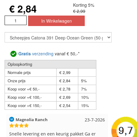
€ 2,84
Korting 5%
€ 2,99
Gratis
verzending
vanaf € 50,-*
Oploopkorting
Normale prijs
€ 2,99
Onze prijs
€ 2,84
5%
Koop voor +€ 50,-
€ 2,78
7%
Koop voor +€ 100,-
€ 2,69
10%
Koop voor +€ 150,-
€ 2,54
15%
Hilde uit Loyers
17-7-2026
Loes uit 
Reeds meerdere keren breigaren en
Snelle leve