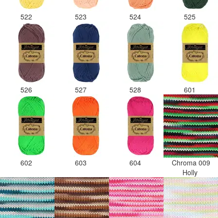
522
523
524
525
526
527
528
601
602
603
604
Chroma 009
Holly