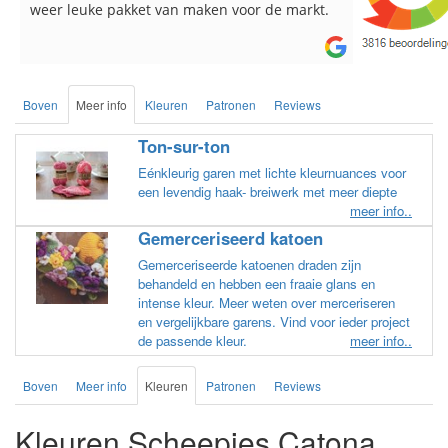
breinaalden besteld, altijd heel tevreden over
de service.
Boven
Meer info
Kleuren
Patronen
Reviews
Ton-sur-ton
Eénkleurig garen met lichte kleurnuances voor
een levendig haak- breiwerk met meer diepte
meer info..
Gemerceriseerd katoen
Gemerceriseerde katoenen draden zijn
behandeld en hebben een fraaie glans en
intense kleur. Meer weten over merceriseren
en vergelijkbare garens. Vind voor ieder project
de passende kleur.
meer info..
Boven
Meer info
Kleuren
Patronen
Reviews
Kleuren Scheepjes Catona