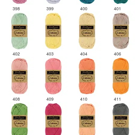
398
399
400
401
402
403
404
406
408
409
410
411