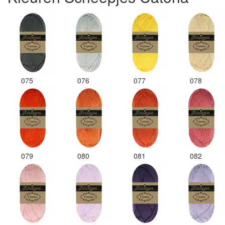
075
076
077
078
079
080
081
082