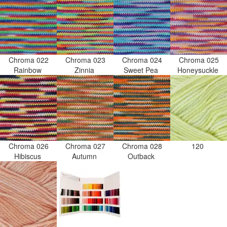
Chroma 022
Chroma 023
Chroma 024
Chroma 025
Rainbow
Zinnia
Sweet Pea
Honeysuckle
Chroma 026
Chroma 027
Chroma 028
120
Hibiscus
Autumn
Outback