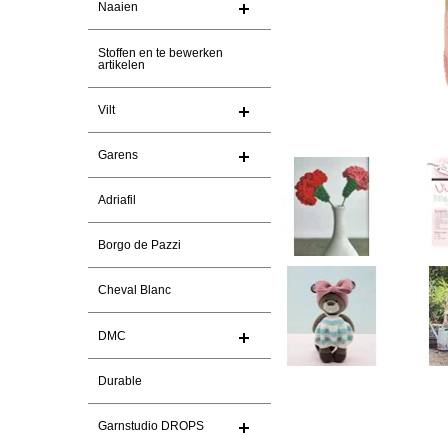
Naaien
Stoffen en te bewerken
artikelen
Vilt
Garens
Adriafil
Borgo de Pazzi
Cheval Blanc
DMC
Durable
Garnstudio DROPS