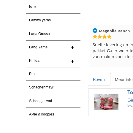
Istex
Lammy yarns
30-7-2026
Magnolia Ranch
23-7-2026
Hilde uit Loye
Lana Grossa
a garen
Snelle levering en een keurig
Reeds meerde
Lang Yarns
pakket Ga er weer leuke pakket
en breinaalden
van maken voor de markt.
tevreden over
Phildar
Rico
Boven
Meer info
Schachenmayr
To
Eén
Scheepjeswol
lev
Aktie & koopjes