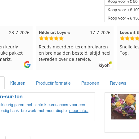
Koop voor +€ 50,
Koop voor +€ 100
Koop voor +€ 150
rs
17-7-2026
Loes uit EMMELOORD
12-7-2026
Ne
re keren breigaren
Snelle levering en keurig verpakt.
Go
 besteld, altijd heel
Top.
 de service.
Kleuren
Productinformatie
Patronen
Reviews
n-sur-ton
kleurig garen met lichte kleurnuances voor een
endig haak- breiwerk met meer diepte
meer info..