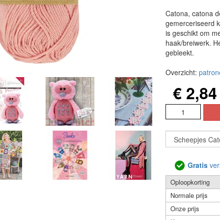
Catona, catona d
gemerceriseerd k
is geschikt om m
haak/breiwerk. Het
gebleekt.
Overzicht:
patron
€ 2,84
Gratis
ver
Oploopkorting
Normale prijs
Onze prijs