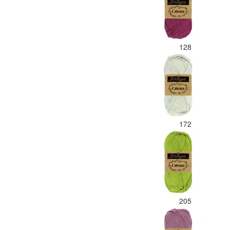
128
172
205