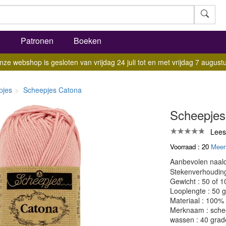
l
Patronen
Boeken
nze webshop is gesloten van vrijdag 24 juli tot en met vrijdag 7 augustu
pjes
Scheepjes Catona
Scheepjes
Lees
Voorraad : 20
Meer
Aanbevolen naald
Stekenverhouding:
Gewicht : 50 of 
Looplengte : 50 
Materiaal : 100%
Merknaam : sche
wassen : 40 grad