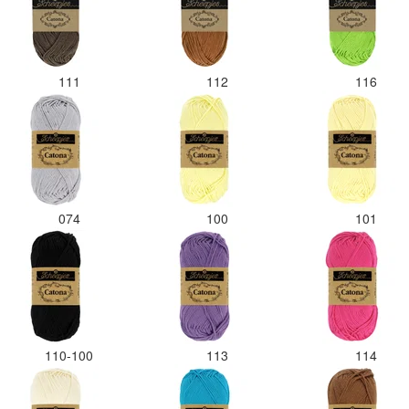
111
112
116
074
100
101
110-100
113
114