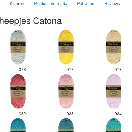
Kleuren
Productinformatie
Patronen
Reviews
heepjes Catona
076
077
078
082
083
084