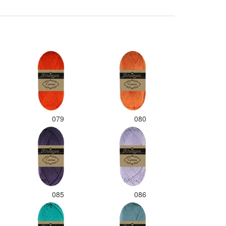
het zwart. Dat vind ik erg jam
Als ik nu wil nabestellen moet 
maar hopen dat ik de juiste
kleurcode bij de juiste bol heb
gedaan. Misschien een tip om
kleuren apart in te pakken me
een sticker welke kleur het is?
Desondanks zou ik deze shop
zeker wel aanbevelen wat betr
de viltwol. Goede prijs/kwalitei
verhouding.
079
080
085
086