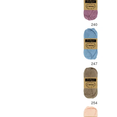
240
247
254