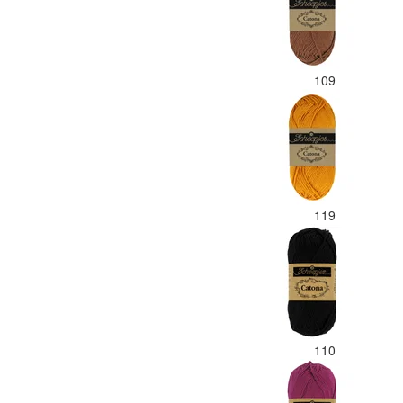
109
119
110