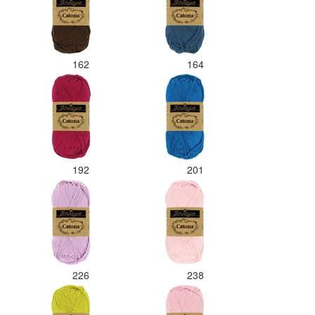
162
164
192
201
226
238