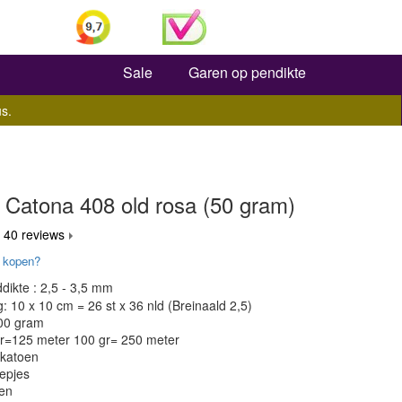
Zoeken
Sale
Garen op pendikte
s.
 Catona 408 old rosa (50 gram)
 40 reviews
 kopen?
dikte : 2,5 - 3,5 mm
 10 x 10 cm = 26 st x 36 nld (Breinaald 2,5)
100 gram
gr=125 meter 100 gr= 250 meter
 katoen
epjes
en