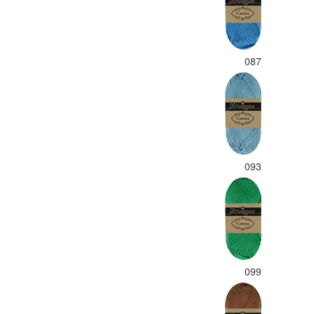
087
093
099