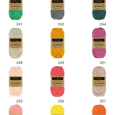
241
242
244
248
249
251
255
256
257