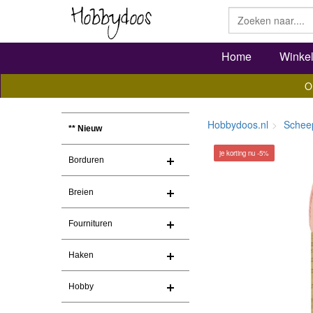
Home
Winke
O
Hobbydoos.nl
Schee
** Nieuw
je korting nu -5%
Borduren
Breien
Fournituren
Haken
Hobby