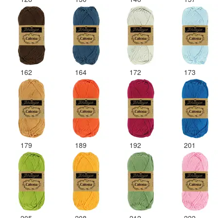
162
164
172
173
179
189
192
201