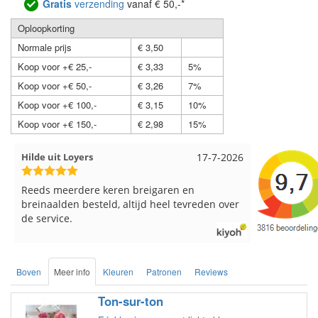
Gratis
verzending
vanaf € 50,-*
Oploopkorting
Normale prijs
€ 3,50
Koop voor +€ 25,-
€ 3,33
5%
Koop voor +€ 50,-
€ 3,26
7%
Koop voor +€ 100,-
€ 3,15
10%
Koop voor +€ 150,-
€ 2,98
15%
Hilde uit Loyers
17-7-2026
Loes uit 
Reeds meerdere keren breigaren en
Snelle leve
breinaalden besteld, altijd heel tevreden over
de service.
Boven
Meer info
Kleuren
Patronen
Reviews
Ton-sur-ton