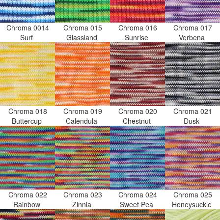
Chroma 0014
Chroma 015
Chroma 016
Chroma 017
Surf
Glassland
Sunrise
Verbena
Chroma 018
Chroma 019
Chroma 020
Chroma 021
Buttercup
Calendula
Chestnut
Dusk
Chroma 022
Chroma 023
Chroma 024
Chroma 025
Rainbow
Zinnia
Sweet Pea
Honeysuckle