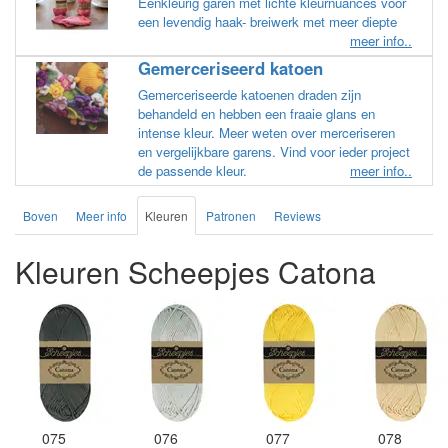
Eénkleurig garen met lichte kleurnuances voor
een levendig haak- breiwerk met meer diepte
meer info..
Gemerceriseerd katoen
Gemerceriseerde katoenen draden zijn
behandeld en hebben een fraaie glans en
intense kleur. Meer weten over merceriseren
en vergelijkbare garens. Vind voor ieder project
de passende kleur.
meer info..
Boven
Meer info
Kleuren
Patronen
Reviews
Kleuren Scheepjes Catona
075
076
077
078