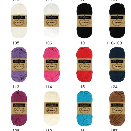
105
106
110
110-100
113
114
115
124
128
130
146
157