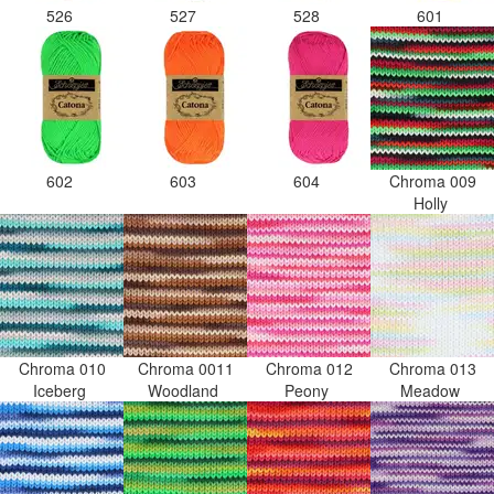
526
527
528
601
602
603
604
Chroma 009
Holly
Chroma 010
Chroma 0011
Chroma 012
Chroma 013
Iceberg
Woodland
Peony
Meadow