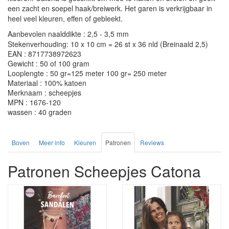
een zacht en soepel haak/breiwerk. Het garen is verkrijgbaar in
heel veel kleuren, effen of gebleekt.
Aanbevolen naalddikte : 2,5 - 3,5 mm
Stekenverhouding: 10 x 10 cm = 26 st x 36 nld (Breinaald 2,5)
EAN : 8717738972623
Gewicht : 50 of 100 gram
Looplengte : 50 gr=125 meter 100 gr= 250 meter
Materiaal : 100% katoen
Merknaam : scheepjes
MPN : 1676-120
wassen : 40 graden
Boven
Meer info
Kleuren
Patronen
Reviews
Patronen Scheepjes Catona