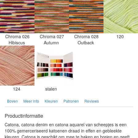
Chroma 026
Chroma 027
Chroma 028
120
Hibiscus
Autumn
Outback
124
stalen
Boven
Meer info
Kleuren
Patronen
Reviews
Productinformatie
Catona, catona denim en catona aquarel van scheepjes is een
100% gemerceriseerd katoenen draad in effen en gebleekte
kleuren. Catona is geschikt om mee te haken en breien en geeft