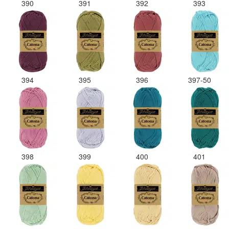
390
391
392
393
394
395
396
397-50
398
399
400
401