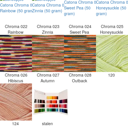
Chroma 022
Chroma 023
Chroma 024
Chroma 025
Rainbow
Zinnia
Sweet Pea
Honeysuckle
Chroma 026
Chroma 027
Chroma 028
120
Hibiscus
Autumn
Outback
124
stalen