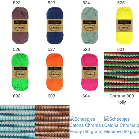
522
523
524
525
526
527
528
601
602
603
604
Chroma 009
Holly