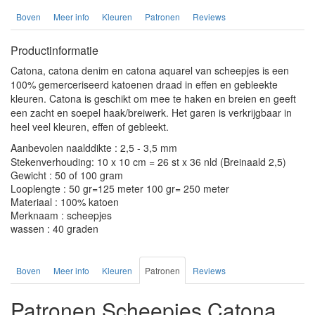
Boven
Meer info
Kleuren
Patronen
Reviews
Productinformatie
Catona, catona denim en catona aquarel van scheepjes is een
100% gemerceriseerd katoenen draad in effen en gebleekte
kleuren. Catona is geschikt om mee te haken en breien en geeft
een zacht en soepel haak/breiwerk. Het garen is verkrijgbaar in
heel veel kleuren, effen of gebleekt.
Aanbevolen naalddikte : 2,5 - 3,5 mm
Stekenverhouding: 10 x 10 cm = 26 st x 36 nld (Breinaald 2,5)
Gewicht : 50 of 100 gram
Looplengte : 50 gr=125 meter 100 gr= 250 meter
Materiaal : 100% katoen
Merknaam : scheepjes
wassen : 40 graden
Boven
Meer info
Kleuren
Patronen
Reviews
Patronen Scheepjes Catona