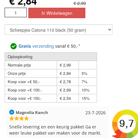
€ 2,84
€ 2,99
Gratis
verzending
vanaf € 50,-*
Oploopkorting
Normale prijs
€ 2,99
Onze prijs
€ 2,84
5%
Koop voor +€ 50,-
€ 2,78
7%
Koop voor +€ 100,-
€ 2,69
10%
Koop voor +€ 150,-
€ 2,54
15%
Hilde uit Loyers
17-7-2026
Loes uit 
Reeds meerdere keren breigaren en
Snelle leve
breinaalden besteld, altijd heel tevreden over