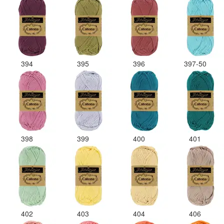
394
395
396
397-50
398
399
400
401
402
403
404
406