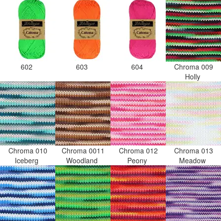
602
603
604
Chroma 009
Holly
Chroma 010
Chroma 0011
Chroma 012
Chroma 013
Iceberg
Woodland
Peony
Meadow