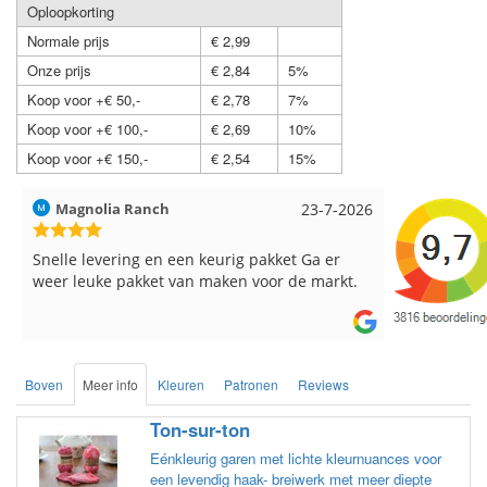
Oploopkorting
Normale prijs
€ 2,99
Onze prijs
€ 2,84
5%
Koop voor +€ 50,-
€ 2,78
7%
Koop voor +€ 100,-
€ 2,69
10%
Koop voor +€ 150,-
€ 2,54
15%
Hilde uit Loyers
17-7-2026
Loes uit 
Reeds meerdere keren breigaren en
Snelle leve
breinaalden besteld, altijd heel tevreden over
de service.
Boven
Meer info
Kleuren
Patronen
Reviews
Ton-sur-ton
Eénkleurig garen met lichte kleurnuances voor
een levendig haak- breiwerk met meer diepte