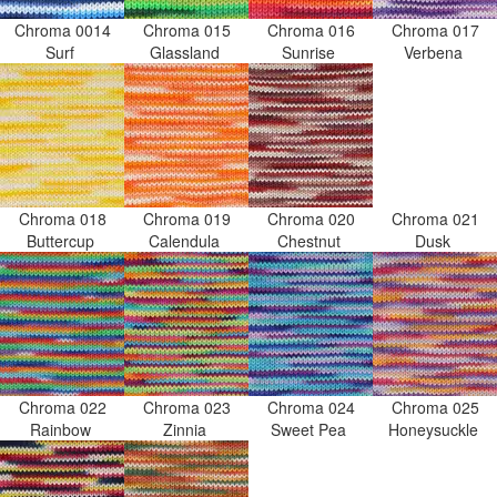
Chroma 0014
Chroma 015
Chroma 016
Chroma 017
Surf
Glassland
Sunrise
Verbena
Chroma 018
Chroma 019
Chroma 020
Chroma 021
Buttercup
Calendula
Chestnut
Dusk
Chroma 022
Chroma 023
Chroma 024
Chroma 025
Rainbow
Zinnia
Sweet Pea
Honeysuckle