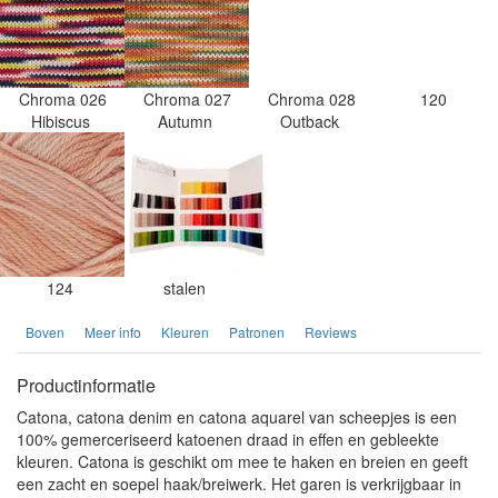
Chroma 026
Chroma 027
Chroma 028
120
Hibiscus
Autumn
Outback
124
stalen
Boven
Meer info
Kleuren
Patronen
Reviews
Productinformatie
Catona, catona denim en catona aquarel van scheepjes is een
100% gemerceriseerd katoenen draad in effen en gebleekte
kleuren. Catona is geschikt om mee te haken en breien en geeft
een zacht en soepel haak/breiwerk. Het garen is verkrijgbaar in