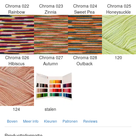
Chroma 022
Chroma 023
Chroma 024
Chroma 025
Rainbow
Zinnia
Sweet Pea
Honeysuckle
Chroma 026
Chroma 027
Chroma 028
120
Hibiscus
Autumn
Outback
124
stalen
Boven
Meer info
Kleuren
Patronen
Reviews
Productinformatie