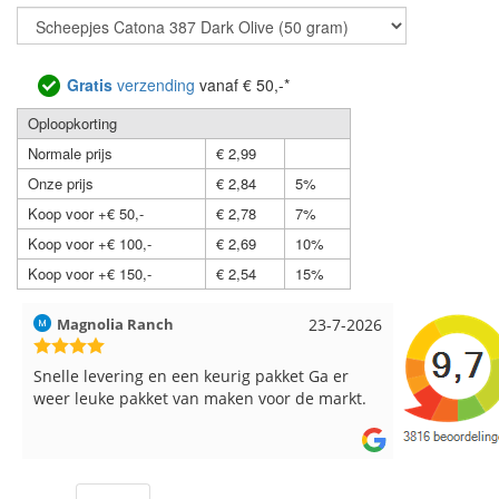
Gratis
verzending
vanaf € 50,-*
Oploopkorting
Normale prijs
€ 2,99
Onze prijs
€ 2,84
5%
Koop voor +€ 50,-
€ 2,78
7%
Koop voor +€ 100,-
€ 2,69
10%
Koop voor +€ 150,-
€ 2,54
15%
Hilde uit Loyers
17-7-2026
Loes uit 
Reeds meerdere keren breigaren en
Snelle leve
breinaalden besteld, altijd heel tevreden over
de service.