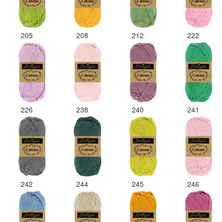
205
208
212
222
226
238
240
241
242
244
245
246