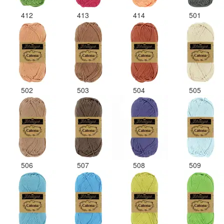
412
413
414
501
502
503
504
505
506
507
508
509