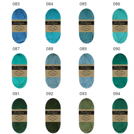
083
084
085
086
087
088
089
090
091
092
093
094