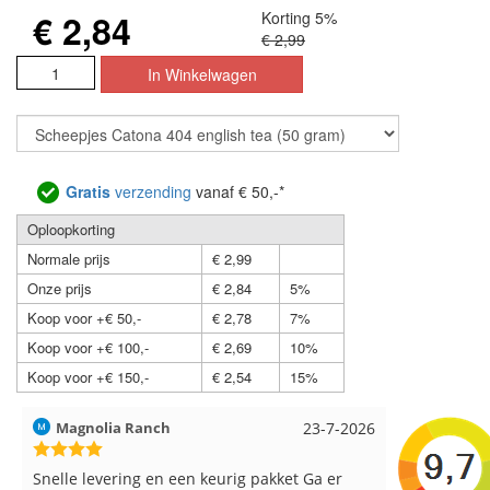
€ 2,84
Korting 5%
€ 2,99
Gratis
verzending
vanaf € 50,-*
Oploopkorting
Normale prijs
€ 2,99
Onze prijs
€ 2,84
5%
Koop voor +€ 50,-
€ 2,78
7%
Koop voor +€ 100,-
€ 2,69
10%
Koop voor +€ 150,-
€ 2,54
15%
Hilde uit Loyers
17-7-2026
Loes uit 
Reeds meerdere keren breigaren en
Snelle leve