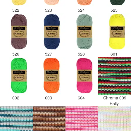
522
523
524
525
526
527
528
601
602
603
604
Chroma 009
Holly