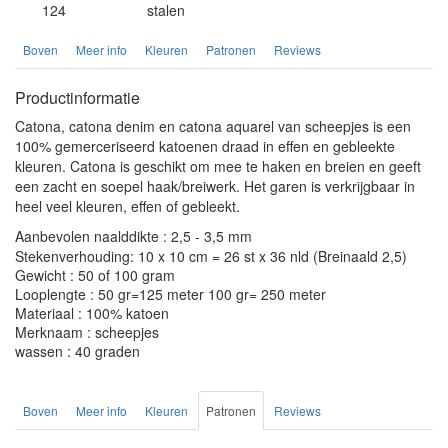
124
stalen
Boven
Meer info
Kleuren
Patronen
Reviews
Productinformatie
Catona, catona denim en catona aquarel van scheepjes is een
100% gemerceriseerd katoenen draad in effen en gebleekte
kleuren. Catona is geschikt om mee te haken en breien en geeft
een zacht en soepel haak/breiwerk. Het garen is verkrijgbaar in
heel veel kleuren, effen of gebleekt.
Aanbevolen naalddikte : 2,5 - 3,5 mm
Stekenverhouding: 10 x 10 cm = 26 st x 36 nld (Breinaald 2,5)
Gewicht : 50 of 100 gram
Looplengte : 50 gr=125 meter 100 gr= 250 meter
Materiaal : 100% katoen
Merknaam : scheepjes
wassen : 40 graden
Boven
Meer info
Kleuren
Patronen
Reviews