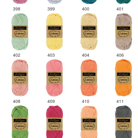
398
399
400
401
402
403
404
406
408
409
410
411