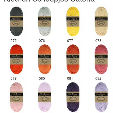
075
076
077
078
079
080
081
082