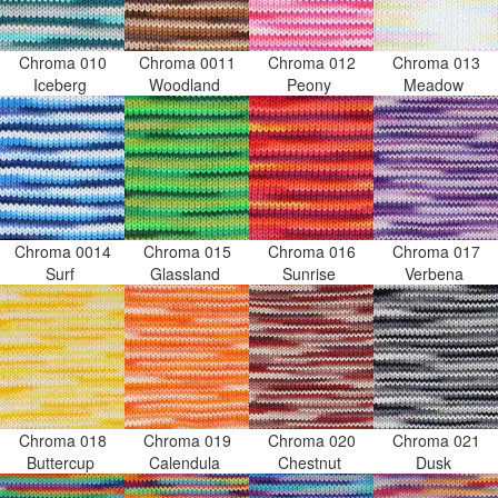
Chroma 010
Chroma 0011
Chroma 012
Chroma 013
Iceberg
Woodland
Peony
Meadow
Chroma 0014
Chroma 015
Chroma 016
Chroma 017
Surf
Glassland
Sunrise
Verbena
Chroma 018
Chroma 019
Chroma 020
Chroma 021
Buttercup
Calendula
Chestnut
Dusk