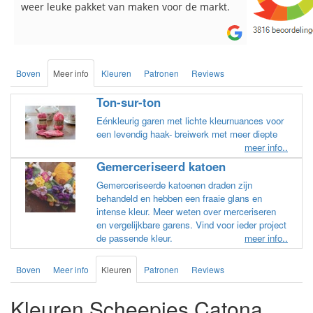
breinaalden besteld, altijd heel tevreden over
de service.
Boven
Meer info
Kleuren
Patronen
Reviews
Ton-sur-ton
Eénkleurig garen met lichte kleurnuances voor
een levendig haak- breiwerk met meer diepte
meer info..
Gemerceriseerd katoen
Gemerceriseerde katoenen draden zijn
behandeld en hebben een fraaie glans en
intense kleur. Meer weten over merceriseren
en vergelijkbare garens. Vind voor ieder project
de passende kleur.
meer info..
Boven
Meer info
Kleuren
Patronen
Reviews
Kleuren Scheepjes Catona