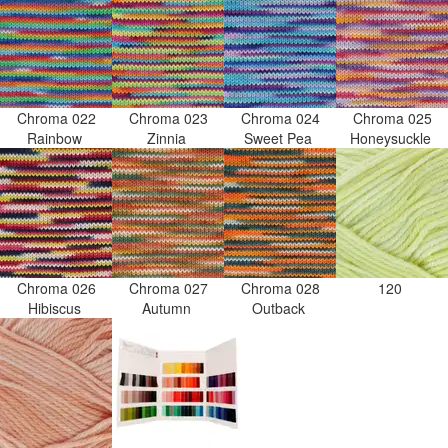
Chroma 022
Chroma 023
Chroma 024
Chroma 025
Rainbow
Zinnia
Sweet Pea
Honeysuckle
Chroma 026
Chroma 027
Chroma 028
120
Hibiscus
Autumn
Outback