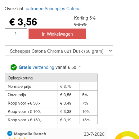
Overzicht:
patronen Scheepjes Catona
€ 3,56
Korting 5%
€ 3,75
Gratis
verzending
vanaf € 50,-*
Oploopkorting
Normale prijs
€ 3,75
Onze prijs
€ 3,56
5%
Koop voor +€ 50,-
€ 3,49
7%
Koop voor +€ 100,-
€ 3,38
10%
Koop voor +€ 150,-
€ 3,19
15%
Hilde uit Loyers
17-7-2026
Loes uit 