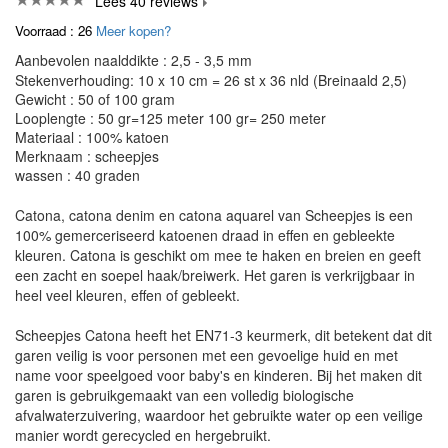
Lees 40 reviews
Voorraad : 26
Meer kopen?
Aanbevolen naalddikte : 2,5 - 3,5 mm
Stekenverhouding: 10 x 10 cm = 26 st x 36 nld (Breinaald 2,5)
Gewicht : 50 of 100 gram
Looplengte : 50 gr=125 meter 100 gr= 250 meter
Materiaal : 100% katoen
Merknaam : scheepjes
wassen : 40 graden
Catona, catona denim en catona aquarel van Scheepjes is een
100% gemerceriseerd katoenen draad in effen en gebleekte
kleuren. Catona is geschikt om mee te haken en breien en geeft
een zacht en soepel haak/breiwerk. Het garen is verkrijgbaar in
heel veel kleuren, effen of gebleekt.
Scheepjes Catona heeft het EN71-3 keurmerk, dit betekent dat dit
garen veilig is voor personen met een gevoelige huid en met
name voor speelgoed voor baby's en kinderen. Bij het maken dit
garen is gebruikgemaakt van een volledig biologische
afvalwaterzuivering, waardoor het gebruikte water op een veilige
manier wordt gerecycled en hergebruikt.