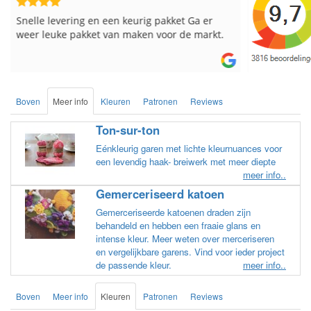
Reeds meerdere keren breigaren en
Snelle leve
breinaalden besteld, altijd heel tevreden over
de service.
Boven
Meer info
Kleuren
Patronen
Reviews
Ton-sur-ton
Eénkleurig garen met lichte kleurnuances voor
een levendig haak- breiwerk met meer diepte
meer info..
Gemerceriseerd katoen
Gemerceriseerde katoenen draden zijn
behandeld en hebben een fraaie glans en
intense kleur. Meer weten over merceriseren
en vergelijkbare garens. Vind voor ieder project
de passende kleur.
meer info..
Boven
Meer info
Kleuren
Patronen
Reviews