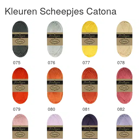
Kleuren Scheepjes Catona
075
076
077
078
079
080
081
082