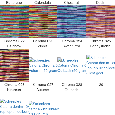
Buttercup
Calendula
Chestnut
Dusk
Chroma 022
Chroma 023
Chroma 024
Chroma 025
Rainbow
Zinnia
Sweet Pea
Honeysuckle
Chroma 026
Chroma 027
Chroma 028
120
Hibiscus
Autumn
Outback