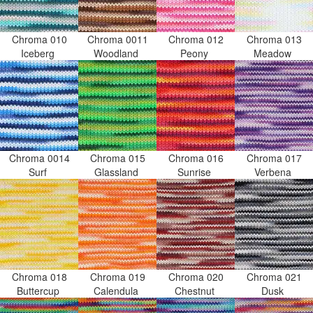
Chroma 010
Chroma 0011
Chroma 012
Chroma 013
Iceberg
Woodland
Peony
Meadow
Chroma 0014
Chroma 015
Chroma 016
Chroma 017
Surf
Glassland
Sunrise
Verbena
Chroma 018
Chroma 019
Chroma 020
Chroma 021
Buttercup
Calendula
Chestnut
Dusk