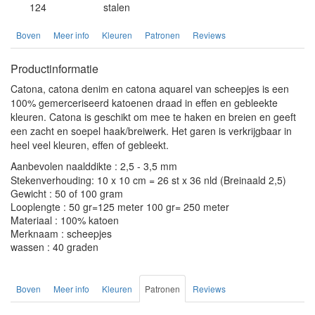
124
stalen
Boven
Meer info
Kleuren
Patronen
Reviews
Productinformatie
Catona, catona denim en catona aquarel van scheepjes is een
100% gemerceriseerd katoenen draad in effen en gebleekte
kleuren. Catona is geschikt om mee te haken en breien en geeft
een zacht en soepel haak/breiwerk. Het garen is verkrijgbaar in
heel veel kleuren, effen of gebleekt.
Aanbevolen naalddikte : 2,5 - 3,5 mm
Stekenverhouding: 10 x 10 cm = 26 st x 36 nld (Breinaald 2,5)
Gewicht : 50 of 100 gram
Looplengte : 50 gr=125 meter 100 gr= 250 meter
Materiaal : 100% katoen
Merknaam : scheepjes
wassen : 40 graden
Boven
Meer info
Kleuren
Patronen
Reviews