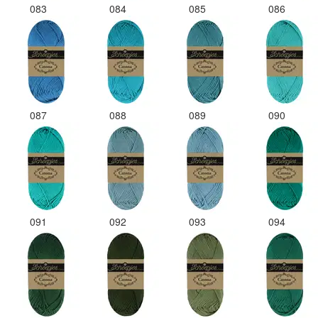
083
084
085
086
087
088
089
090
091
092
093
094