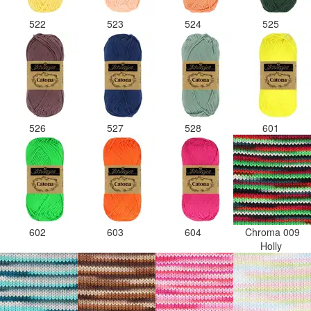
522
523
524
525
526
527
528
601
602
603
604
Chroma 009
Holly