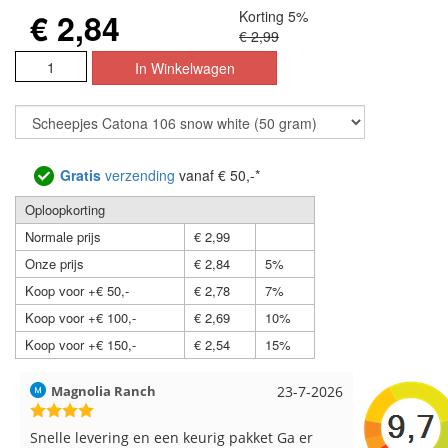
€ 2,84
Korting 5%
€ 2,99
Gratis
verzending
vanaf € 50,-*
Oploopkorting
Normale prijs
€ 2,99
Onze prijs
€ 2,84
5%
Koop voor +€ 50,-
€ 2,78
7%
Koop voor +€ 100,-
€ 2,69
10%
Koop voor +€ 150,-
€ 2,54
15%
Hilde uit Loyers
17-7-2026
Loes uit 
Reeds meerdere keren breigaren en
Snelle leve