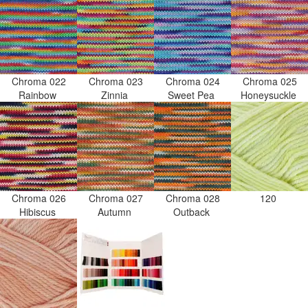
Chroma 022
Chroma 023
Chroma 024
Chroma 025
Rainbow
Zinnia
Sweet Pea
Honeysuckle
Chroma 026
Chroma 027
Chroma 028
120
Hibiscus
Autumn
Outback