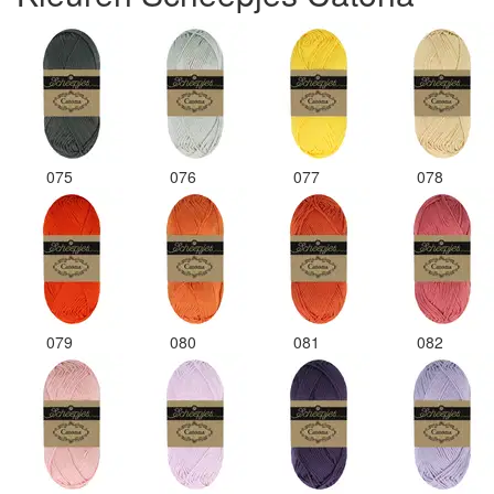
075
076
077
078
079
080
081
082