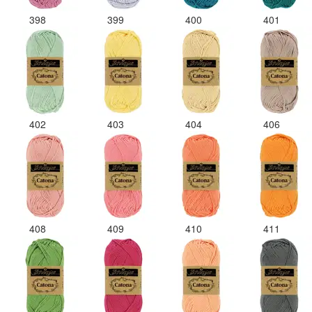
398
399
400
401
402
403
404
406
408
409
410
411