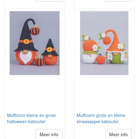
Mufficorn kleine en grote
Mufficorn grote en kleine
halloween kabouter
sinaasappel kabouter
Meer info
Meer info