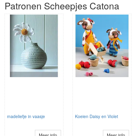
Patronen Scheepjes Catona
madeliefje in vaasje
Koeien Daisy en Violet
Meer info
Meer info