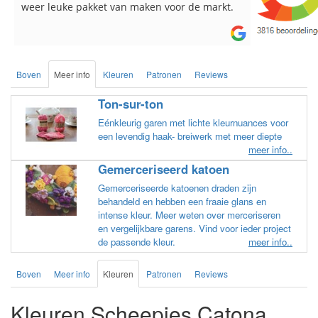
breinaalden besteld, altijd heel tevreden over
de service.
Boven
Meer info
Kleuren
Patronen
Reviews
Ton-sur-ton
Eénkleurig garen met lichte kleurnuances voor
een levendig haak- breiwerk met meer diepte
meer info..
Gemerceriseerd katoen
Gemerceriseerde katoenen draden zijn
behandeld en hebben een fraaie glans en
intense kleur. Meer weten over merceriseren
en vergelijkbare garens. Vind voor ieder project
de passende kleur.
meer info..
Boven
Meer info
Kleuren
Patronen
Reviews
Kleuren Scheepjes Catona