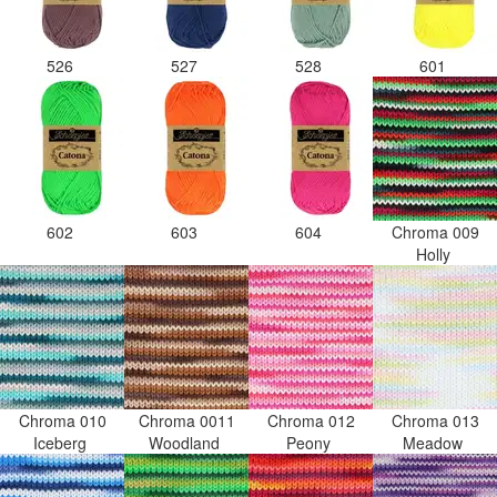
526
527
528
601
602
603
604
Chroma 009
Holly
Chroma 010
Chroma 0011
Chroma 012
Chroma 013
Iceberg
Woodland
Peony
Meadow