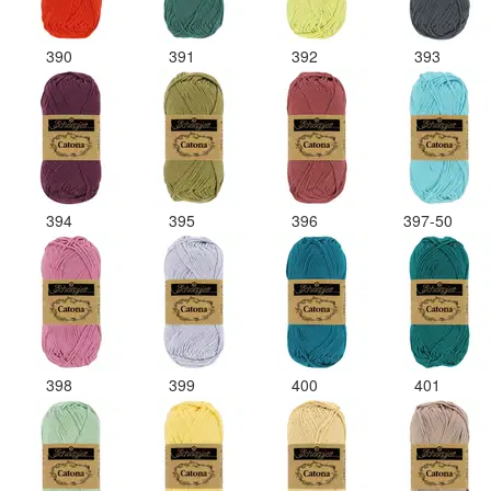
390
391
392
393
394
395
396
397-50
398
399
400
401