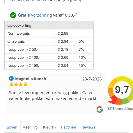
Gratis
verzending
vanaf € 50,-*
Oploopkorting
Normale prijs
€ 2,99
Onze prijs
€ 2,84
5%
Koop voor +€ 50,-
€ 2,78
7%
Koop voor +€ 100,-
€ 2,69
10%
Koop voor +€ 150,-
€ 2,54
15%
Hilde uit Loyers
17-7-2026
Loes uit 
Reeds meerdere keren breigaren en
Snelle leve
breinaalden besteld, altijd heel tevreden over
de service.
Boven
Meer info
Kleuren
Patronen
Reviews