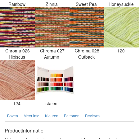
Rainbow
Zinnia
Sweet Pea
Honeysuckle
Chroma 026
Chroma 027
Chroma 028
120
Hibiscus
Autumn
Outback
124
stalen
Boven
Meer info
Kleuren
Patronen
Reviews
Productinformatie