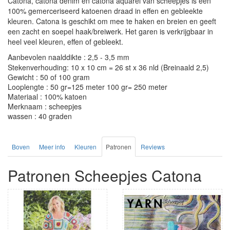
Catona, catona denim en catona aquarel van scheepjes is een
100% gemerceriseerd katoenen draad in effen en gebleekte
kleuren. Catona is geschikt om mee te haken en breien en geeft
een zacht en soepel haak/breiwerk. Het garen is verkrijgbaar in
heel veel kleuren, effen of gebleekt.
Aanbevolen naalddikte : 2,5 - 3,5 mm
Stekenverhouding: 10 x 10 cm = 26 st x 36 nld (Breinaald 2,5)
Gewicht : 50 of 100 gram
Looplengte : 50 gr=125 meter 100 gr= 250 meter
Materiaal : 100% katoen
Merknaam : scheepjes
wassen : 40 graden
Boven
Meer info
Kleuren
Patronen
Reviews
Patronen Scheepjes Catona