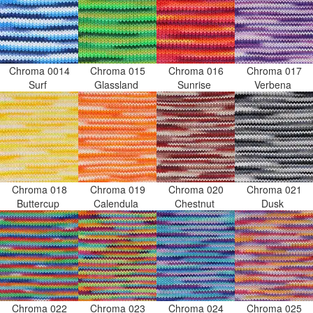
Chroma 0014
Chroma 015
Chroma 016
Chroma 017
Surf
Glassland
Sunrise
Verbena
Chroma 018
Chroma 019
Chroma 020
Chroma 021
Buttercup
Calendula
Chestnut
Dusk
Chroma 022
Chroma 023
Chroma 024
Chroma 025