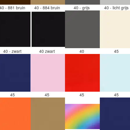
40 - 881 bruin
40 - 884 bruin
40 - grijs
40 - licht grijs
40 - zwart
40 zwart
40
45
45
45
45
45