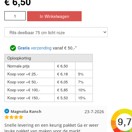
€ 6,50
Gratis
verzending
vanaf € 50,-*
Oploopkorting
Normale prijs
€ 6,50
Koop voor +€ 25,-
€ 6,18
5%
Koop voor +€ 50,-
€ 6,05
7%
Koop voor +€ 100,-
€ 5,85
10%
Koop voor +€ 150,-
€ 5,53
15%
Hilde uit Loyers
17-7-2026
Loes uit
Reeds meerdere keren breigaren en breinaalden
Snelle le
besteld, altijd heel tevreden over de service.