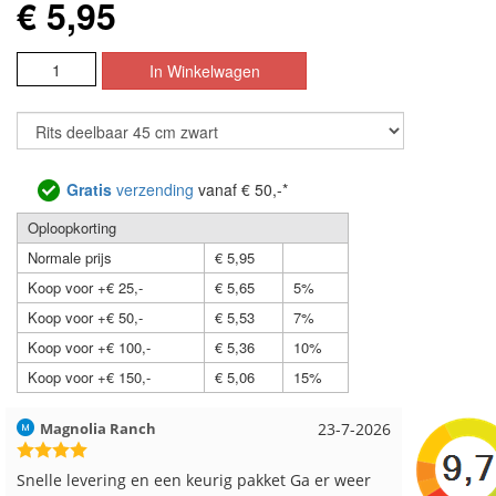
€ 5,95
Gratis
verzending
vanaf € 50,-*
Oploopkorting
Normale prijs
€ 5,95
Koop voor +€ 25,-
€ 5,65
5%
Koop voor +€ 50,-
€ 5,53
7%
Koop voor +€ 100,-
€ 5,36
10%
Koop voor +€ 150,-
€ 5,06
15%
Hilde uit Loyers
17-7-2026
Loes uit
Reeds meerdere keren breigaren en breinaalden
Snelle le