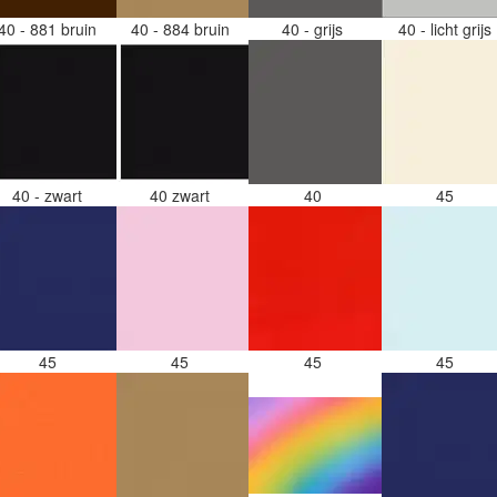
40 - 881 bruin
40 - 884 bruin
40 - grijs
40 - licht grijs
40 - zwart
40 zwart
40
45
45
45
45
45