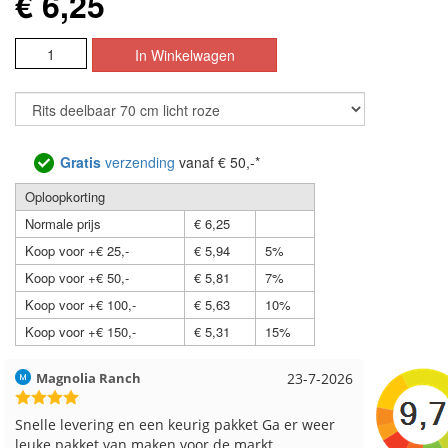
€ 6,25
Gratis
verzending
vanaf € 50,-*
Oploopkorting
Normale prijs
€ 6,25
Koop voor +€ 25,-
€ 5,94
5%
Koop voor +€ 50,-
€ 5,81
7%
Koop voor +€ 100,-
€ 5,63
10%
Koop voor +€ 150,-
€ 5,31
15%
Hilde uit Loyers
17-7-2026
Loes uit
Reeds meerdere keren breigaren en breinaalden
Snelle le
besteld, altijd heel tevreden over de service.