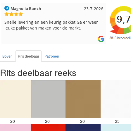
Hilde uit Loyers
17-7-2026
Loes uit
Reeds meerdere keren breigaren en breinaalden
Snelle le
besteld, altijd heel tevreden over de service.
Boven
Rits deelbaar
Patronen
Rits deelbaar reeks
20
20
20
25