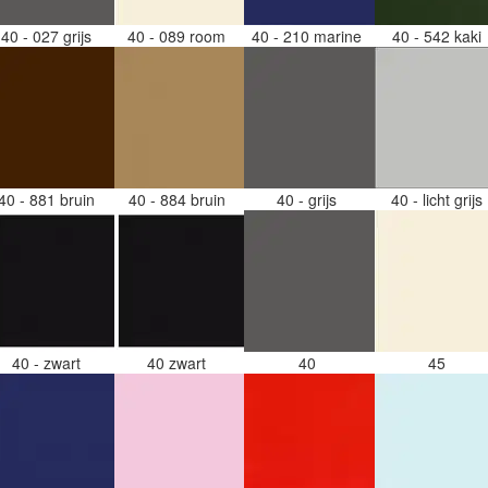
40 - 027 grijs
40 - 089 room
40 - 210 marine
40 - 542 kaki
40 - 881 bruin
40 - 884 bruin
40 - grijs
40 - licht grijs
40 - zwart
40 zwart
40
45