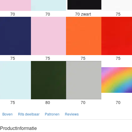
70
70
70 zwart
75
75
75
75
75
75
80
70
70
Boven
Rits deelbaar
Patronen
Reviews
Productinformatie