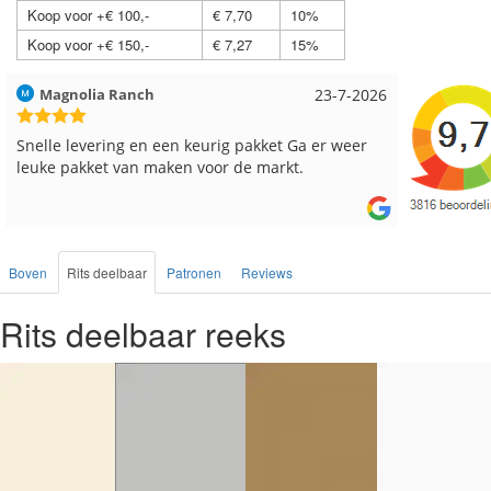
Koop voor +€ 100,-
€ 7,70
10%
Koop voor +€ 150,-
€ 7,27
15%
Hilde uit Loyers
17-7-2026
Loes uit
Reeds meerdere keren breigaren en breinaalden
Snelle le
besteld, altijd heel tevreden over de service.
Boven
Rits deelbaar
Patronen
Reviews
Rits deelbaar reeks