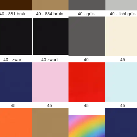
40 - 881 bruin
40 - 884 bruin
40 - grijs
40 - licht grijs
40 - zwart
40 zwart
40
45
45
45
45
45