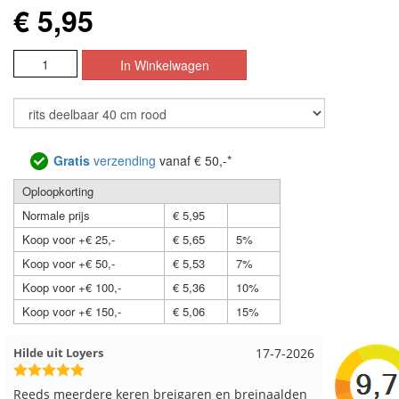
€ 5,95
Gratis
verzending
vanaf € 50,-*
Oploopkorting
Normale prijs
€ 5,95
Koop voor +€ 25,-
€ 5,65
5%
Koop voor +€ 50,-
€ 5,53
7%
Koop voor +€ 100,-
€ 5,36
10%
Koop voor +€ 150,-
€ 5,06
15%
Loes uit EMMELOORD
12-7-2026
Nell uit 
Snelle levering en keurig verpakt. Top.
Goed verp