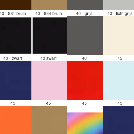
40 - 881 bruin
40 - 884 bruin
40 - grijs
40 - licht grijs
40 - zwart
40 zwart
40
45
45
45
45
45