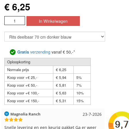
€ 6,25
Gratis
verzending
vanaf € 50,-*
Oploopkorting
Normale prijs
€ 6,25
Koop voor +€ 25,-
€ 5,94
5%
Koop voor +€ 50,-
€ 5,81
7%
Koop voor +€ 100,-
€ 5,63
10%
Koop voor +€ 150,-
€ 5,31
15%
Hilde uit Loyers
17-7-2026
Loes uit
Reeds meerdere keren breigaren en breinaalden
Snelle le