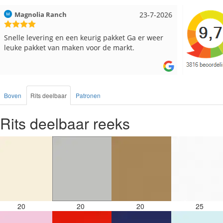
Hilde uit Loyers
17-7-2026
Loes uit
Reeds meerdere keren breigaren en breinaalden
Snelle le
besteld, altijd heel tevreden over de service.
Boven
Rits deelbaar
Patronen
Rits deelbaar reeks
20
20
20
25