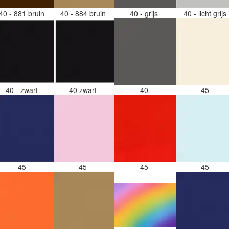
40 - 881 bruin
40 - 884 bruin
40 - grijs
40 - licht grijs
40 - zwart
40 zwart
40
45
45
45
45
45