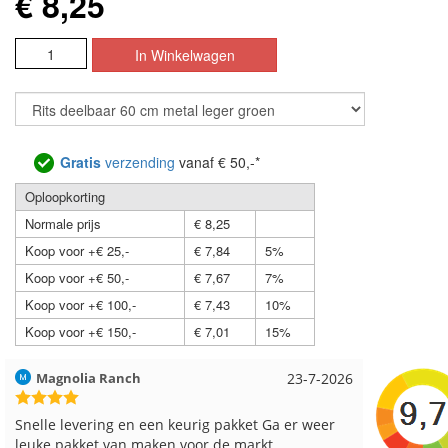
€ 8,25
Gratis
verzending
vanaf € 50,-*
Oploopkorting
Normale prijs
€ 8,25
Koop voor +€ 25,-
€ 7,84
5%
Koop voor +€ 50,-
€ 7,67
7%
Koop voor +€ 100,-
€ 7,43
10%
Koop voor +€ 150,-
€ 7,01
15%
Hilde uit Loyers
17-7-2026
Loes uit
Reeds meerdere keren breigaren en breinaalden
Snelle le
besteld, altijd heel tevreden over de service.