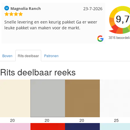
Hilde uit Loyers
17-7-2026
Loes uit
Reeds meerdere keren breigaren en breinaalden
Snelle le
besteld, altijd heel tevreden over de service.
Boven
Rits deelbaar
Patronen
Rits deelbaar reeks
20
20
20
25