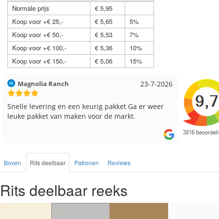
Normale prijs
€ 5,95
Koop voor +€ 25,-
€ 5,65
5%
Koop voor +€ 50,-
€ 5,53
7%
Koop voor +€ 100,-
€ 5,36
10%
Koop voor +€ 150,-
€ 5,06
15%
Hilde uit Loyers
17-7-2026
Loes uit
Reeds meerdere keren breigaren en breinaalden
Snelle le
besteld, altijd heel tevreden over de service.
Boven
Rits deelbaar
Patronen
Reviews
Rits deelbaar reeks