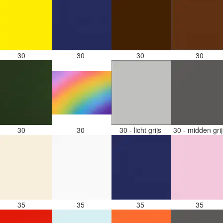
30
30
30
30
30
30
30 - licht grijs
30 - midden gri
35
35
35
35