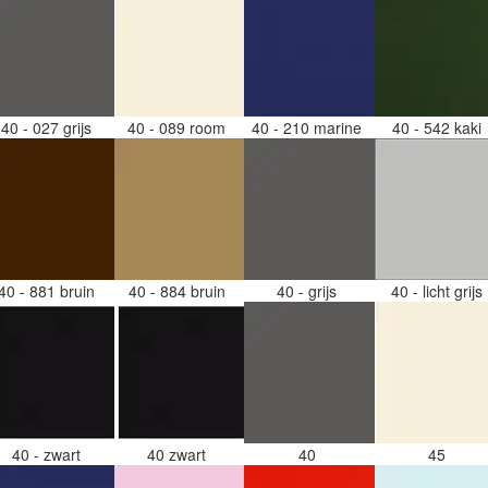
40 - 027 grijs
40 - 089 room
40 - 210 marine
40 - 542 kaki
40 - 881 bruin
40 - 884 bruin
40 - grijs
40 - licht grijs
40 - zwart
40 zwart
40
45