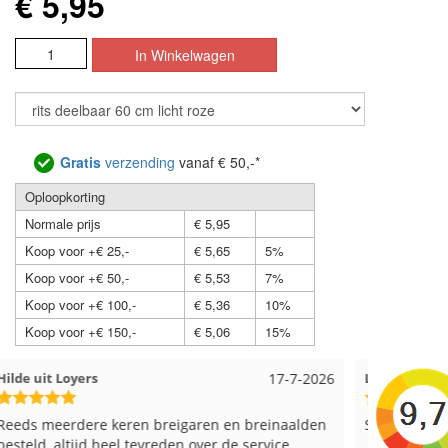
€ 5,95
Gratis
verzending
vanaf € 50,-*
Oploopkorting
Normale prijs
€ 5,95
Koop voor +€ 25,-
€ 5,65
5%
Koop voor +€ 50,-
€ 5,53
7%
Koop voor +€ 100,-
€ 5,36
10%
Koop voor +€ 150,-
€ 5,06
15%
Loes uit EMMELOORD
12-7-2026
Nell uit 
Snelle levering en keurig verpakt. Top.
Goed verp