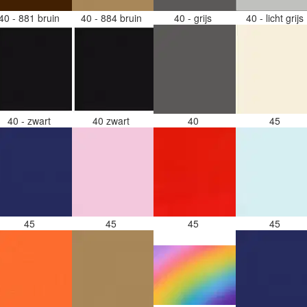
40 - 881 bruin
40 - 884 bruin
40 - grijs
40 - licht grijs
40 - zwart
40 zwart
40
45
45
45
45
45