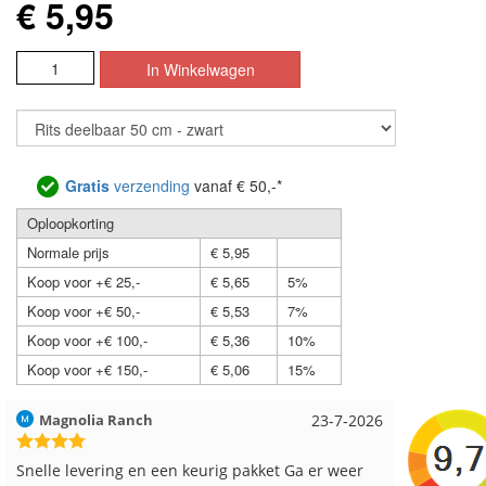
€ 5,95
Gratis
verzending
vanaf € 50,-*
Oploopkorting
Normale prijs
€ 5,95
Koop voor +€ 25,-
€ 5,65
5%
Koop voor +€ 50,-
€ 5,53
7%
Koop voor +€ 100,-
€ 5,36
10%
Koop voor +€ 150,-
€ 5,06
15%
Hilde uit Loyers
17-7-2026
Loes uit
Reeds meerdere keren breigaren en breinaalden
Snelle le