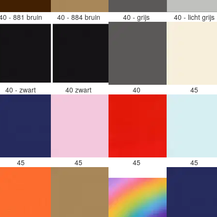
40 - 881 bruin
40 - 884 bruin
40 - grijs
40 - licht grijs
40 - zwart
40 zwart
40
45
45
45
45
45