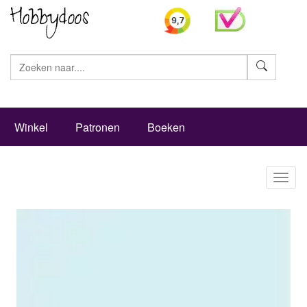
Zoeke
Winkel
Patronen
Boeken
Toggl
naviga