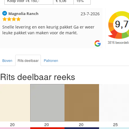
Koop voor +€ 150,-
€ 5,06
15%
Hilde uit Loyers
17-7-2026
Loes uit
Reeds meerdere keren breigaren en breinaalden
Snelle le
besteld, altijd heel tevreden over de service.
Boven
Rits deelbaar
Patronen
Rits deelbaar reeks
20
20
20
25