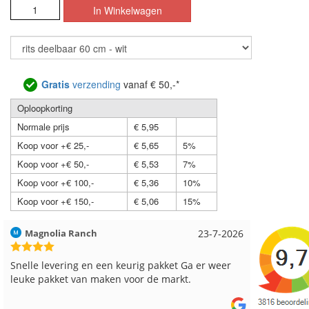
Gratis
verzending
vanaf € 50,-*
Oploopkorting
Normale prijs
€ 5,95
Koop voor +€ 25,-
€ 5,65
5%
Koop voor +€ 50,-
€ 5,53
7%
Koop voor +€ 100,-
€ 5,36
10%
Koop voor +€ 150,-
€ 5,06
15%
Hilde uit Loyers
17-7-2026
Loes uit
Reeds meerdere keren breigaren en breinaalden
Snelle le
besteld, altijd heel tevreden over de service.