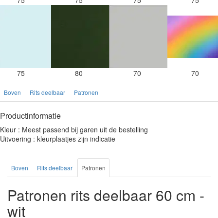
75
75
75
75
75
80
70
70
Boven
Rits deelbaar
Patronen
Productinformatie
Kleur : Meest passend bij garen uit de bestelling
Uitvoering : kleurplaatjes zijn indicatie
Boven
Rits deelbaar
Patronen
Patronen rits deelbaar 60 cm -
wit