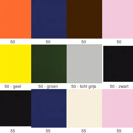
50
50
50
50
50 - geel
50 - groen
50 - licht grijs
50 - zwart
55
55
55
55