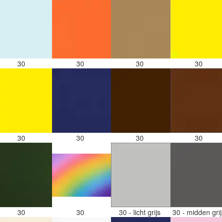
30
30
30
30
30
30
30
30
30
30
30 - licht grijs
30 - midden gri