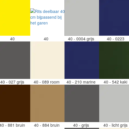
40
40
40 - 0004 grijs
40 - 0223
40 - 027 grijs
40 - 089 room
40 - 210 marine
40 - 542 kaki
40 - 881 bruin
40 - 884 bruin
40 - grijs
40 - licht grijs