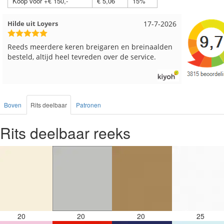
Koop voor +€ 150,-
€ 5,06
15%
Loes uit EMMELOORD
12-7-2026
Nell uit 
Snelle levering en keurig verpakt. Top.
Goed verp
Boven
Rits deelbaar
Patronen
Rits deelbaar reeks
20
20
20
25