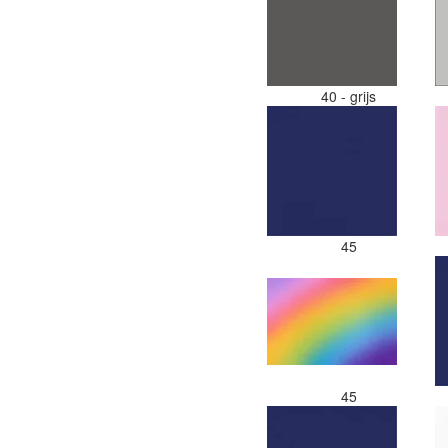
40 - grijs
45
45