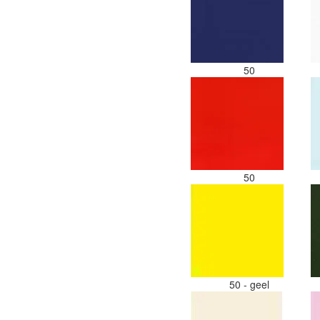
50
50
50 - geel