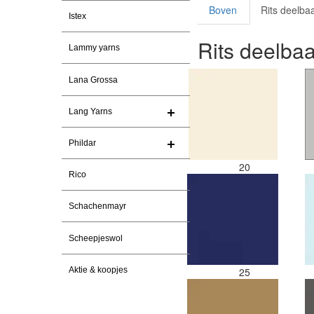
Boven
Rits deelba
Istex
Rits deelbaa
Lammy yarns
Lana Grossa
Lang Yarns
Phildar
20
Rico
Schachenmayr
Scheepjeswol
Aktie & koopjes
25