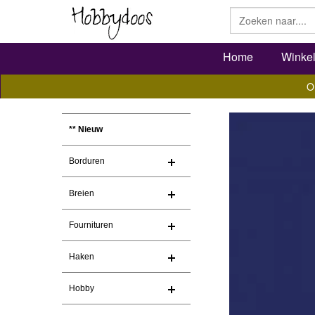
Home
Winke
O
** Nieuw
Borduren
Breien
Fournituren
Haken
Hobby