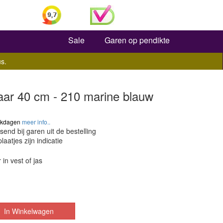
Zoeken
Sale
Garen op pendikte
s.
aar 40 cm - 210 marine blauw
werkdagen
meer info..
send bij garen uit de bestelling
laatjes zijn indicatie
 in vest of jas