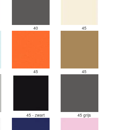
40
45
45
45
s
45 - zwart
45 grijs