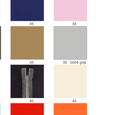
35
35
35
35 - 0004 grijs
40
40