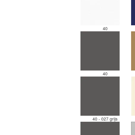
40
40
40 - 027 grijs