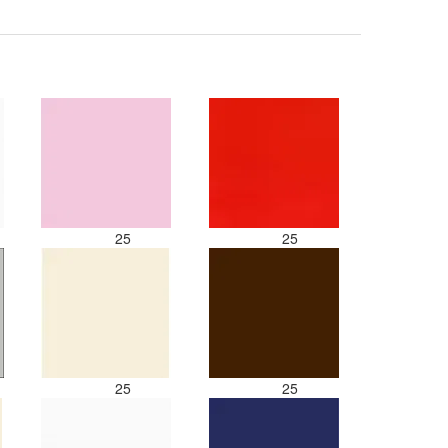
paars besteld en dat word zo los in
een doos gestopt. Geen kleur code
en de vezels waren in elkaar gaan
zitten. Moet nu zelf uitzoeken
welke kleurcode bij welke bol hoort
Had ook 3x 50 gram zwart besteld
maar door de andere bollen zitten
er nu verschillende kleuren vezels
in het zwart. Dat vind ik erg
jammer. Als ik nu wil nabestellen
moet ik maar hopen dat ik de juist
kleurcode bij de juiste bol heb
25
25
gedaan. Misschien een tip om de
kleuren apart in te pakken met een
sticker welke kleur het is?
Desondanks zou ik deze shop zeke
wel aanbevelen wat betreft de
viltwol. Goede prijs/kwaliteit
verhouding.
25
25