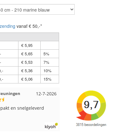
zending
vanaf € 50,-*
€ 5,95
-
€ 5,65
5%
-
€ 5,53
7%
,-
€ 5,36
10%
,-
€ 5,06
15%
 Beuningen
12-7-2026
Wendy uit Amsterdam
11-7-202
pakt en snelgeleverd
Ruime keus aan viltwol, mooie
kleuren en goede kwaliteit. Snel
verzonden. Enigste wat ik een
beetje jammer vind is dat alles los
in een doos word gedaan. Had veel
verschillende kleuren blauw en