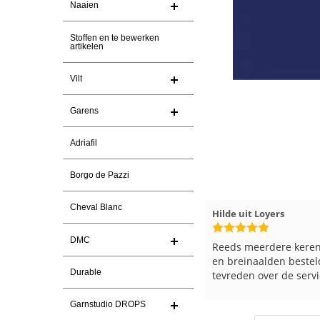
Naaien
Stoffen en te bewerken
artikelen
Vilt
Garens
Adriafil
Borgo de Pazzi
Cheval Blanc
Magnolia Ranch
23-7-2026
Hilde uit Loyers
DMC
Snelle levering en een keurig
Reeds meerdere keren
pakket Ga er weer leuke pakket van
en breinaalden besteld
Durable
maken voor de markt.
tevreden over de servi
Garnstudio DROPS