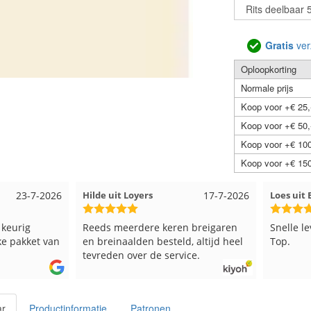
Gratis
ver
Oploopkorting
Normale prijs
Koop voor +€ 25,
Koop voor +€ 50,
Koop voor +€ 100
Koop voor +€ 150
23-7-2026
Hilde uit Loyers
17-7-2026
Loes ui
 keurig
Reeds meerdere keren breigaren
Snelle l
ke pakket van
en breinaalden besteld, altijd heel
Top.
tevreden over de service.
ar
Productinformatie
Patronen