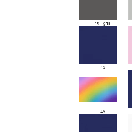
40 - grijs
45
45