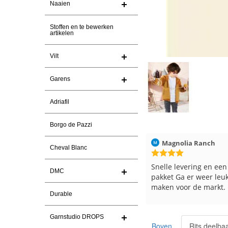
Naaien
Stoffen en te bewerken
artikelen
Vilt
Garens
Adriafil
Borgo de Pazzi
Christel Vanderlinden
30-7-2026
Magnolia Ranch
Cheval Blanc
Snelle levering. En prima garen
Snelle levering en een
DMC
pakket Ga er weer leu
maken voor de markt.
Durable
Garnstudio DROPS
Boven
Rits deelba