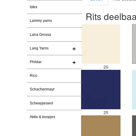
Istex
Rits deelbaa
Lammy yarns
Lana Grossa
Lang Yarns
Phildar
20
Rico
Schachenmayr
Scheepjeswol
25
Aktie & koopjes