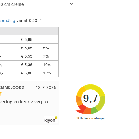
zending
vanaf € 50,-*
€ 5,95
-
€ 5,65
5%
-
€ 5,53
7%
,-
€ 5,36
10%
,-
€ 5,06
15%
t EMMELOORD
12-7-2026
Nell uit Beuningen
12-7-202
evering en keurig verpakt.
Goed verpakt en snelgeleverd