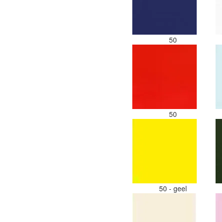
50
50
50 - geel