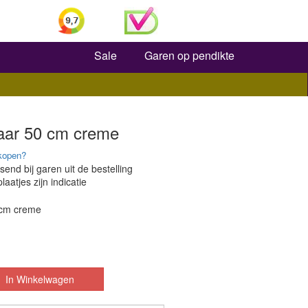
Zoeken
Sale
Garen op pendikte
baar 50 cm creme
kopen?
send bij garen uit de bestelling
laatjes zijn indicatie
 cm creme