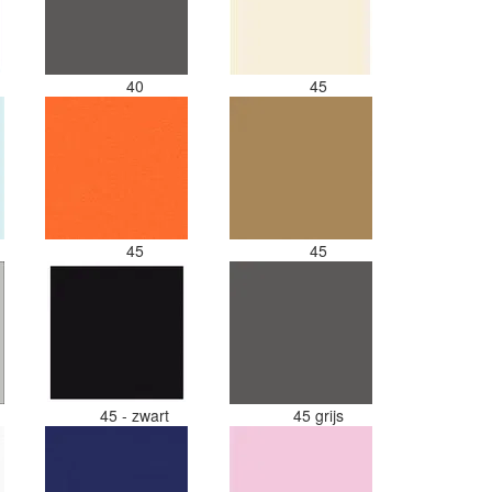
40
45
45
45
s
45 - zwart
45 grijs