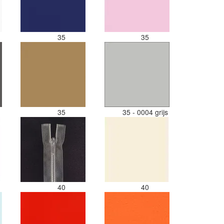
35
35
35
35 - 0004 grijs
40
40