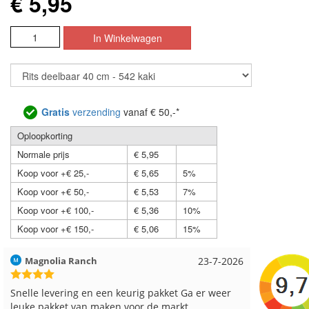
€ 5,95
Gratis
verzending
vanaf € 50,-*
Oploopkorting
Normale prijs
€ 5,95
Koop voor +€ 25,-
€ 5,65
5%
Koop voor +€ 50,-
€ 5,53
7%
Koop voor +€ 100,-
€ 5,36
10%
Koop voor +€ 150,-
€ 5,06
15%
Hilde uit Loyers
17-7-2026
Loes uit
Reeds meerdere keren breigaren en breinaalden
Snelle le
besteld, altijd heel tevreden over de service.