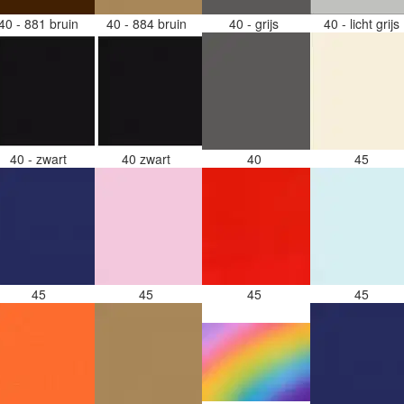
40 - 881 bruin
40 - 884 bruin
40 - grijs
40 - licht grijs
40 - zwart
40 zwart
40
45
45
45
45
45