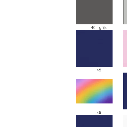
40 - grijs
45
45