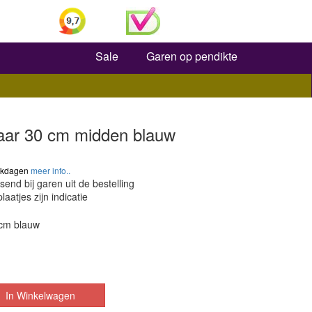
Zoeken
Sale
Garen op pendikte
baar 30 cm midden blauw
werkdagen
meer info..
send bij garen uit de bestelling
laatjes zijn indicatie
 cm blauw