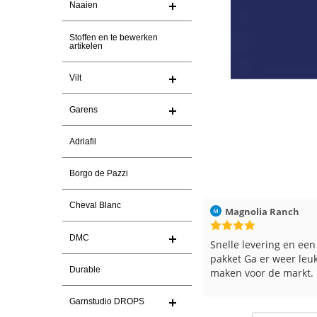
Naaien
Stoffen en te bewerken
artikelen
Vilt
Garens
Adriafil
Borgo de Pazzi
Cheval Blanc
Christel Vanderlinden
30-7-2026
Magnolia Ranch
DMC
Snelle levering. En prima garen
Snelle levering en een
pakket Ga er weer leu
Durable
maken voor de markt.
Garnstudio DROPS