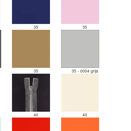
35
35
35
35 - 0004 grijs
40
40