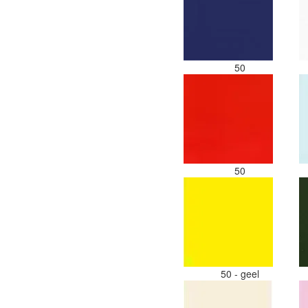
50
50
50 - geel