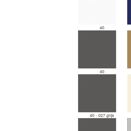
40
40
40 - 027 grijs