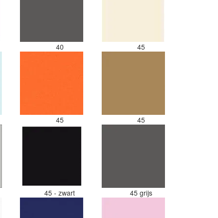
40
45
45
45
s
45 - zwart
45 grijs