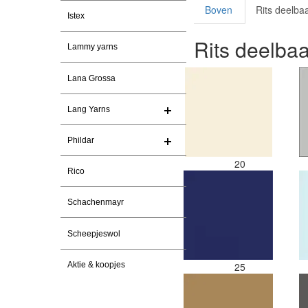
Boven
Rits deelba
Istex
Rits deelbaa
Lammy yarns
Lana Grossa
Lang Yarns
Phildar
20
Rico
Schachenmayr
Scheepjeswol
Aktie & koopjes
25