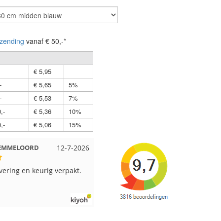
zending
vanaf € 50,-*
€ 5,95
-
€ 5,65
5%
-
€ 5,53
7%
,-
€ 5,36
10%
,-
€ 5,06
15%
t EMMELOORD
12-7-2026
Nell uit Beuningen
12-7-202
evering en keurig verpakt.
Goed verpakt en snelgeleverd